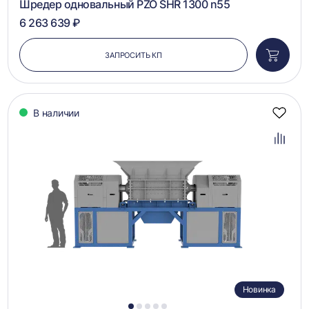
Шредер одновальный PZO SHR 1300 n55
6 263 639 ₽
ЗАПРОСИТЬ КП
Добави
в
корзин
В наличии
Добав
в
избра
Добав
в
сравн
Новинка