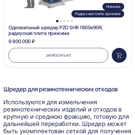
Новинка
Радиусная плита прижима
1
2
3
4
5
Одновальный шредер PZO SHR 1600e90R,
радиусная плита прижима
9 800 000 ₽
ЗАПРОСИТЬ КП
Добави
в
корзин
Шредер для резинотехнических отходов
Используются для измельчения
резинотехнических изделий и отходов в
крупную и среднюю фракцию, готовую для
дальнейшей переработки. Шредер может
быть укомплектован сеткой для получения