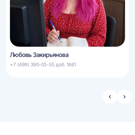
Любовь Закирьянова
+7 (499) 390-05-55 доб. 1661
Стрелка
Стре
влево
впра