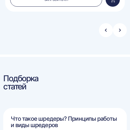
вить
Добавит
в
ину
корзину
Стрелка
Стре
влево
впра
Подборка
статей
Что такое шредеры? Принципы работы
и виды шредеров