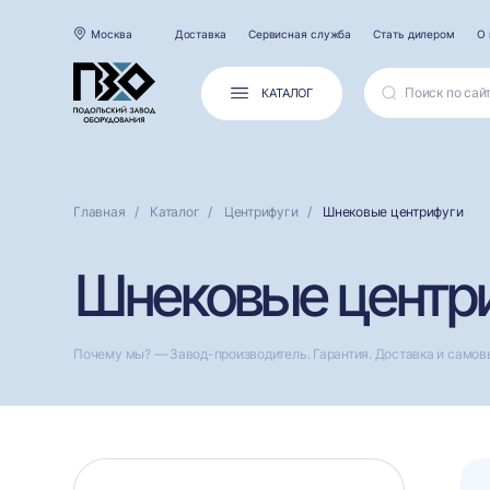
Москва
Доставка
Сервисная служба
Стать дилером
О 
КАТАЛОГ
Главная
Каталог
Центрифуги
Шнековые центрифуги
Шнековые центр
Почему мы? — Завод-производитель. Гарантия. Доставка и самов