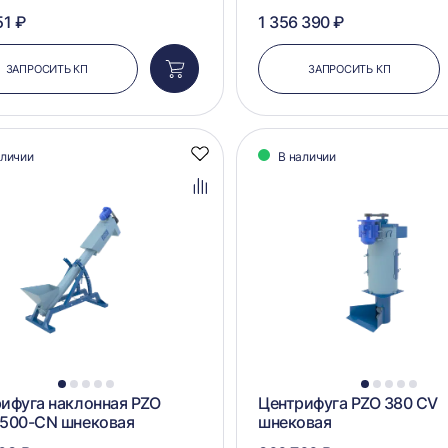
51 ₽
1 356 390 ₽
ЗАПРОСИТЬ КП
ЗАПРОСИТЬ КП
Добавить
в
корзину
аличии
В наличии
Добавить
в
избранное
Добавить
в
сравнение
1
2
3
4
5
1
2
3
4
5
ифуга наклонная PZO
Центрифуга PZO 380 CV
3500-CN шнековая
шнековая