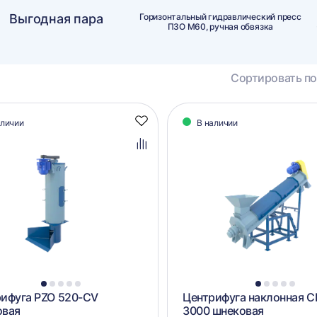
Выгодная пара
Горизонтальный гидравлический пресс
ПЗО М60, ручная обвязка
Сортировать по
алог
аличии
В наличии
Добавить
аров
в
избранное
Добавить
в
сравнение
1
2
3
4
5
1
2
3
4
5
ифуга PZO 520-CV
Центрифуга наклонная C
овая
3000 шнековая