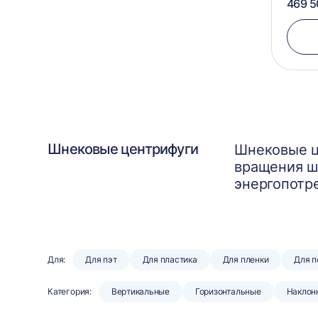
469 5
Шнековые центрифуги
Шнековые ц
вращения ш
энергопотре
Для:
Для пэт
Для пластика
Для пленки
Для 
Категория:
Вертикальные
Горизонтальные
Наклон