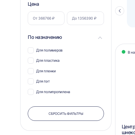
Фильтр
Цена
Полуавтоматический паллетоупаковщик
ПЗО BPW-2000
Стрелка
по
влево
параметрам
По назначению
Кат
Для полимеров
В н
тов
Для пластика
Для пленки
Для пэт
Для полипропилена
СБРОСИТЬ ФИЛЬТРЫ
Центр
шнек