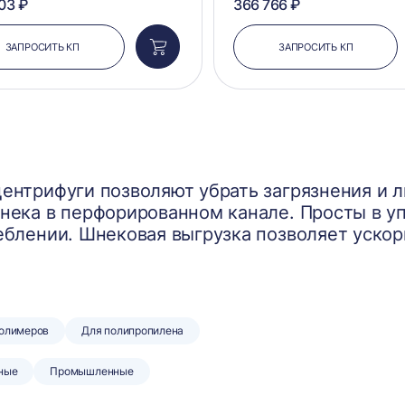
03 ₽
366 766 ₽
ЗАПРОСИТЬ КП
ЗАПРОСИТЬ КП
Добавить
в
корзину
ентрифуги позволяют убрать загрязнения и л
нека в перфорированном канале. Просты в у
блении. Шнековая выгрузка позволяет ускор
полимеров
Для полипропилена
ные
Промышленные