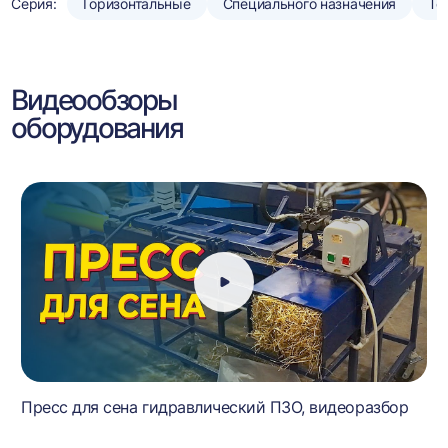
Серия:
Горизонтальные
Специального назначения
То
Видеообзоры
оборудования
Пресс для сена гидравлический ПЗО, видеоразбор