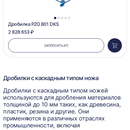
1
2
3
4
5
Дробилка PZO 801 DKS
2 828 653 ₽
ЗАПРОСИТЬ КП
Добави
в
корзин
Дробилки с каскадным типом ножа
Дробилки с каскадным типом ножей
используются для дробления материалов
толщиной до 10 мм таких, как древесина,
пластик, резина и другие. Они
применяются в различных отраслях
промышленности, включая