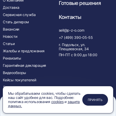
О компании
Готовые решения
Доставка
Сервисная служба
Контакты
Стать дилером
Вакансии
sell@p-z-o.com
Новости
+7 (499) 390-05-55
Статьи
г. Подольск, ул.
Плещеевская, 34
Жалобы и предложения
ПН-ПТ с
9:00
до
18:00
Реквизиты
Гарантийная декларация
Видеообзоры
Кейсы покупателей
Лицензии и сертификаты
Мы обрабатываем cookies, чтобы сделать
Менеджеры
наш сайт удобнее для вас. Подробнее:
ПРИМЕНИТЬ
ЗАКРЫТЬ
ЗАКРЫТЬ
ЗАКРЫТЬ
ПРИНЯТЬ
Акции
политика использования
cookies
и
защита
данных.
Новинки
Меню
Сравнение
Избранное
Корзина
Поиск