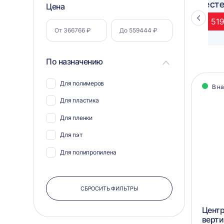
Фильтр
Цена
Полуавтоматический паллетоупаковщик
ПЗО BPW-2000
Стрелка
по
влево
параметрам
По назначению
Кат
Для полимеров
В н
тов
Для пластика
Для пленки
Для пэт
Для полипропилена
СБРОСИТЬ ФИЛЬТРЫ
Центр
верти