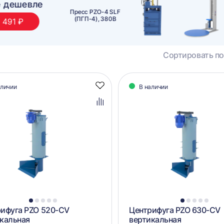
Выгодная пара
Горизонтальный гидравлический пресс
ПЗО М60, ручная обвязка
Сортировать по
алог
аличии
В наличии
Добавить
аров
в
избранное
Добавить
в
сравнение
1
2
3
4
5
1
2
3
4
5
ифуга PZO 520-CV
Центрифуга PZO 630-CV
кальная
вертикальная