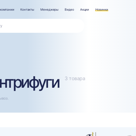
компании
Контакты
Менеджеры
Видео
Акции
Новинки
нтрифуги
3 товара
ывоз.