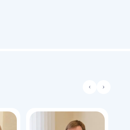
Стрелка
Стрелка
влево
вправо