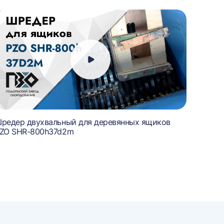
редер двухвальный для деревянных ящиков
Шредер
ZO SHR-800h37d2m
600n3