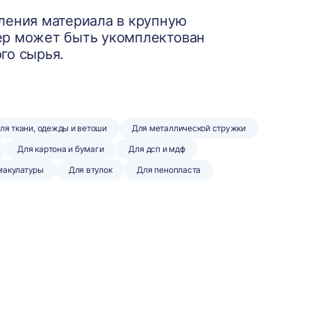
ления материала в крупную
ер может быть укомплектован
го сырья.
ля ткани, одежды и ветоши
Для металлической стружки
Для картона и бумаги
Для дсп и мдф
макулатуры
Для втулок
Для пенопласта