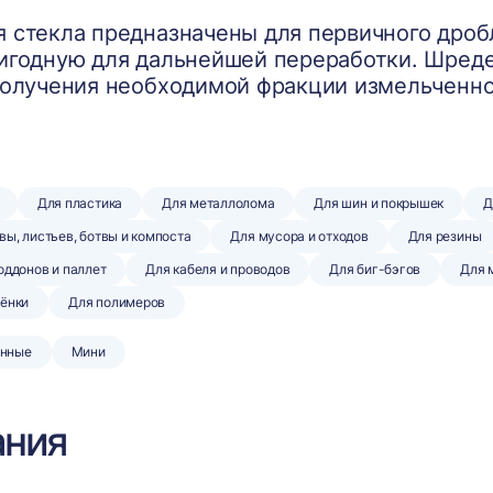
 стекла предназначены для первичного дроб
игодную для дальнейшей переработки. Шред
получения необходимой фракции измельченно
Для пластика
Для металлолома
Для шин и покрышек
Д
вы, листьев, ботвы и компоста
Для мусора и отходов
Для резины
оддонов и паллет
Для кабеля и проводов
Для биг-бэгов
Для 
лёнки
Для полимеров
нные
Мини
ания