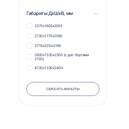
Габариты ДхШхВ, мм
2370х1605х2005
2730х1770х2090
3715х2210х2190
3920х1320х2300 (с доп. бортами
2700)
4720х1320х2400
СБРОСИТЬ ФИЛЬТРЫ