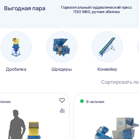
Выгодная пара
Горизонтальный гидравлический пресс
ПЗО М60, ручная обвязка
Дробилка
Шредеры
Конвейер
Сортировать по
алог
аличии
В наличии
Добавить
аров
в
избранное
Добавить
в
сравнение