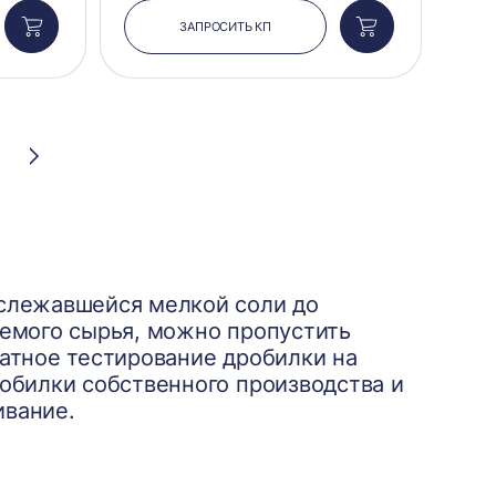
ЗАПРОСИТЬ КП
Добавить
Добавить
в
в
корзину
корзину
Следующая
страница
 слежавшейся мелкой соли до
аемого сырья, можно пропустить
атное тестирование дробилки на
обилки собственного производства и
ивание.