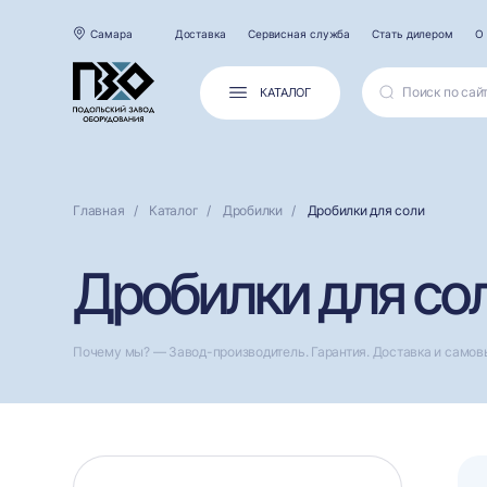
Самара
Доставка
Сервисная служба
Стать дилером
О
КАТАЛОГ
Главная
Каталог
Дробилки
Дробилки для соли
Дробилки для со
Почему мы? — Завод-производитель. Гарантия. Доставка и самов