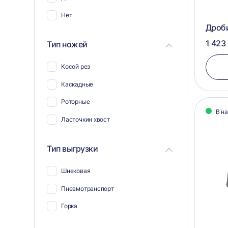
Нет
Дроб
1 423
Тип ножей
Косой рез
Каскадные
Роторные
В н
Ласточкин хвост
Тип выгрузки
Шнековая
Пневмотранспорт
Горка