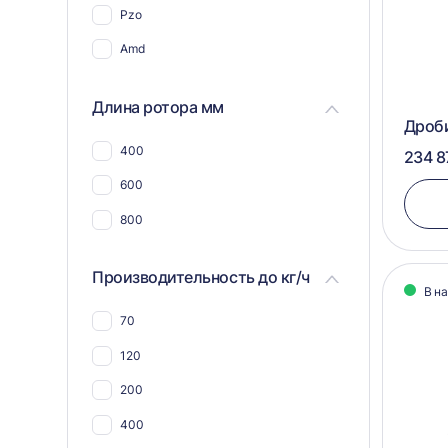
Pzo
Для пэт бутылок
Amd
Для пластика, полимеров,
пластмассы
Длина ротора мм
Для пвх отходов
Дроб
Для шин и покрышек
400
234 8
Для стекла
600
Для синтепона
800
Для пнд
Производительность до кг/ч
Для угля
В н
Для макулатуры
70
Для арболита
120
Для металлической стружки
200
Для дсп и мдф
400