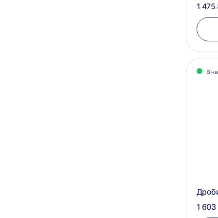
1 475
В н
Дроб
1 603