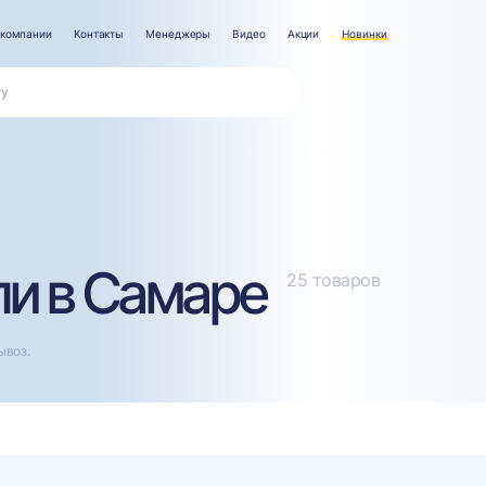
 компании
Контакты
Менеджеры
Видео
Акции
Новинки
ли в Самаре
25 товаров
ывоз.