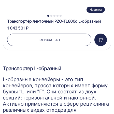
Новинка
1
2
3
4
5
Транспортёр ленточный PZO-TL800d L-образный
1 043 501 ₽
ЗАПРОСИТЬ КП
Добави
в
корзин
Транспортер L-образный
L-образные конвейеры - это тип
конвейеров, трасса которых имеет форму
буквы "L" или "Г". Они состоят из двух
секций: горизонтальной и наклонной.
Активно применяются в сфере рециклинга
различных видах отходов для