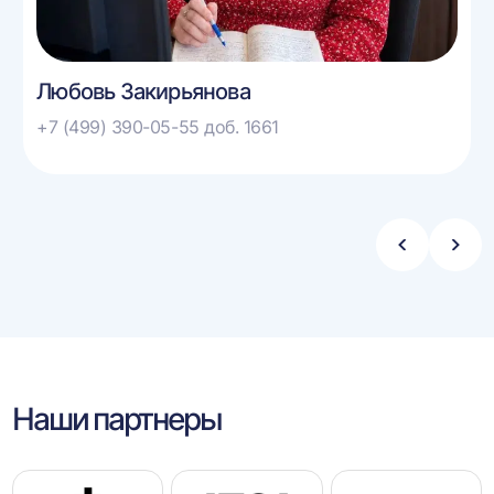
Любовь Закирьянова
+7 (499) 390-05-55 доб. 1661
Стрелка
Стре
влево
впра
Наши партнеры