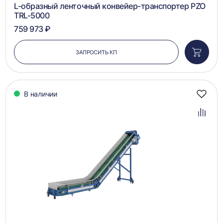
L-образный ленточный конвейер-транспортер PZO
TRL-5000
759 973 ₽
ЗАПРОСИТЬ КП
Добави
в
корзин
В наличии
Добав
в
избра
Добав
в
сравн