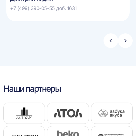
+7 (499) 390-05-55 доб. 1631
Стрелка
Стре
влево
впра
Наши партнеры