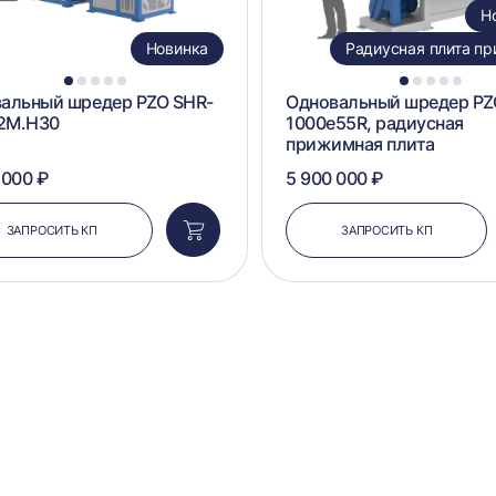
Н
Новинка
Радиусная плита п
1
2
3
4
5
1
2
3
4
5
альный шредер PZO SHR-
Одновальный шредер PZ
2M.H30
1000e55R, радиусная
прижимная плита
 000 ₽
5 900 000 ₽
ЗАПРОСИТЬ КП
ЗАПРОСИТЬ КП
Добавить
в
корзину