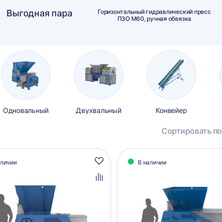
Выгодная пара
Горизонтальный гидравлический пресс
ПЗО М60, ручная обвязка
Одновальный
Двухвальный
Конвейер
Сортировать по
алог
аличии
В наличии
Добавить
аров
в
избранное
Добавить
в
сравнение