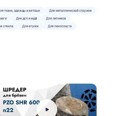
ля ткани, одежды и ветоши
Для металлической стружки
умаги
Для дсп и мдф
Для литников
я стекла
Для втулок
Для пенопласта