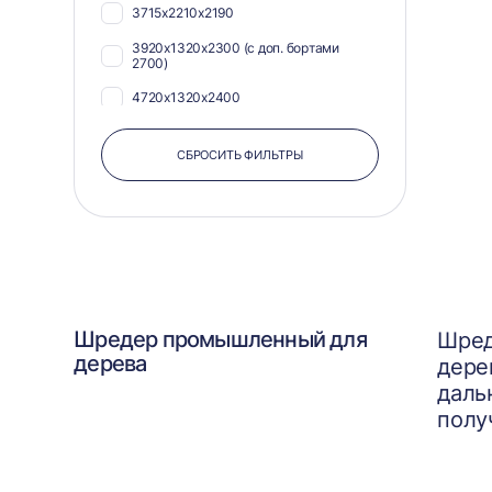
3715х2210х2190
3920х1320х2300 (с доп. бортами
2700)
4720х1320х2400
СБРОСИТЬ ФИЛЬТРЫ
Шредер промышленный для
Шред
дерева
дере
даль
полу