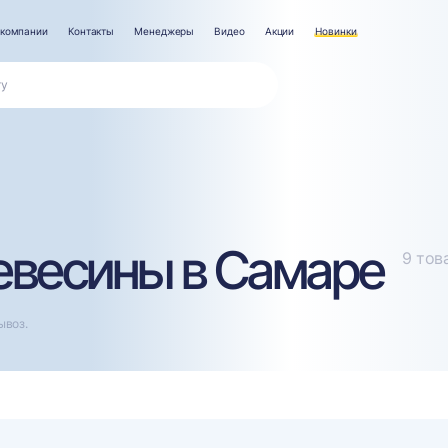
 компании
Контакты
Менеджеры
Видео
Акции
Новинки
евесины в Самаре
9 тов
ывоз.