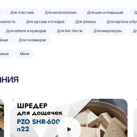
Для пластика
Для металлолома
Для шин и покрышек
Д
 компоста
Для мусора и отходов
Для резины
Для картона и б
Для кабеля и проводов
Для биг-бэгов
Для макулатуры
Дл
лёнки
Для полимеров
нные
Мини
ания