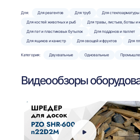
Для:
Для реагентов
Для труб
Для стеклоарматуры
Для костей животных и рыб
Для травы, листьев, ботвы и
Для пэт и пластиковых бутылок
Для поддонов и паллет
Для ящиков и канистр
Для овощей и фруктов
Для п
Категория:
Двухвальные
Одновальные
Промышле
Видеообзоры оборудов