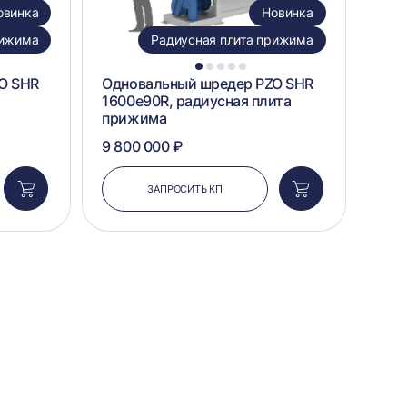
овинка
Новинка
рижима
Радиусная плита прижима
1
2
3
4
5
O SHR
Одновальный шредер PZO SHR
1600e90R, радиусная плита
прижима
9 800 000 ₽
ЗАПРОСИТЬ КП
Добавить
Добавить
в
в
корзину
корзину