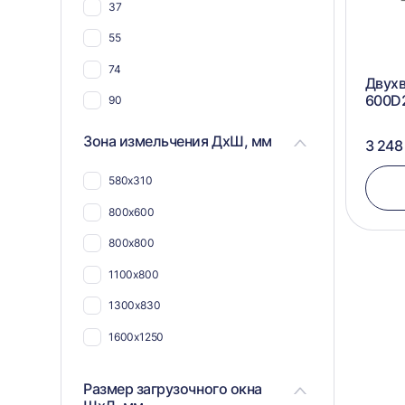
37
55
74
Двухв
600D
90
90 (2х45)
Зона измельчения ДхШ, мм
3 248
580х310
800х600
800х800
1100х800
1300х830
1600х1250
Размер загрузочного окна