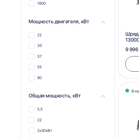
компоста
1600
Для костей животных и рыб
Мощность двигателя, кВт
Для овощей и фруктов
Для труб
Шреде
22
1300
Для стеклоарматуры
30
9 996
Для реагентов
37
55
90
В н
Общая мощность, кВт
5,5
22
2х30кВт