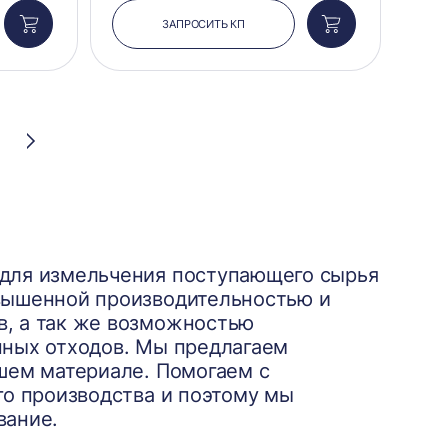
ЗАПРОСИТЬ КП
Добавить
Добавить
в
в
корзину
корзину
Следующая
страница
для измельчения поступающего сырья
вышенной производительностью и
, а так же возможностью
нных отходов. Мы предлагаем
шем материале. Помогаем с
го производства и поэтому мы
вание.