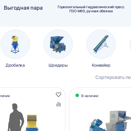
Выгодная пара
Горизонтальный гидравлический пресс
ПЗО М60, ручная обвязка
Дробилка
Шредеры
Конвейер
Сортировать по
алог
аличии
В наличии
Добавить
аров
в
избранное
Добавить
в
сравнение