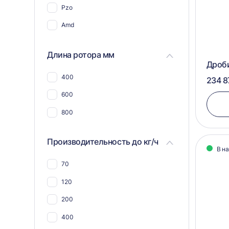
Pzo
Для пэт бутылок
Amd
Для соли
Для пластика, полимеров,
Длина ротора мм
пластмассы
Дроб
Для пвх отходов
400
234 8
Для шин и покрышек
600
Для стекла
800
Для синтепона
Производительность до кг/ч
Для пнд
В н
Для угля
70
Для макулатуры
120
Для арболита
200
Для металлической стружки
400