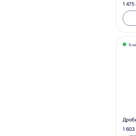
1 475
В н
Дроб
1 603