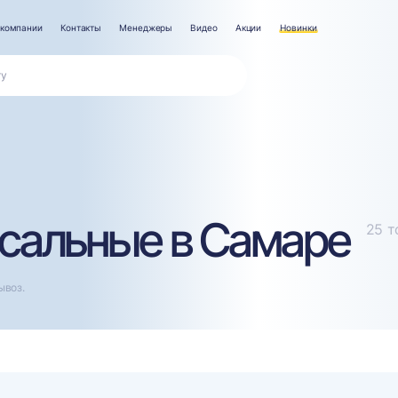
 компании
Контакты
Менеджеры
Видео
Акции
Новинки
сальные в Самаре
25 т
ывоз.