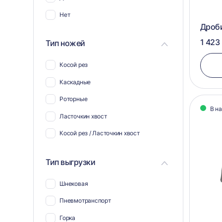
Нет
Дроб
1 423
Тип ножей
Косой рез
Каскадные
Роторные
В н
Ласточкин хвост
Косой рез / Ласточкин хвост
Тип выгрузки
Шнековая
Пневмотранспорт
Горка