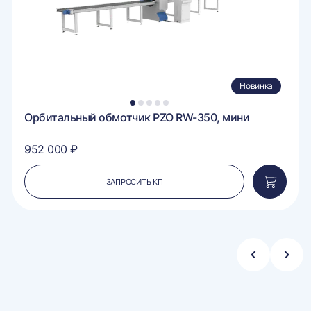
Новинка
1
2
3
4
5
Орбитальный обмотчик PZO RW-350, мини
952 000 ₽
ЗАПРОСИТЬ КП
вить
Добавит
в
ину
корзину
Стрелка
Стре
влево
впра