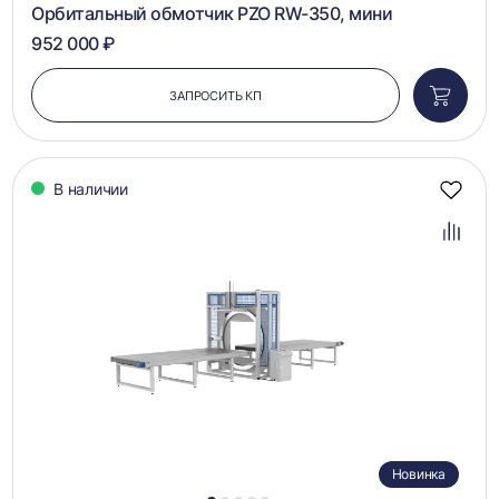
Орбитальный обмотчик PZO RW-350, мини
952 000 ₽
ЗАПРОСИТЬ КП
Добави
в
корзин
В наличии
Добав
в
избра
Добав
в
сравн
Новинка