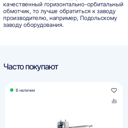
качественный горизонтально-орбитальный
обмотчик, то лучше обратиться к заводу
производителю, например, Подольскому
заводу оборудования.
Часто покупают
В наличии
авить
Добави
в
ранное
избран
авить
Добави
в
внение
сравне