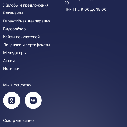
20
Жалобы и предложения
ПН-ПТ с
9:00
до
18:00
Реквизиты
Гарантийная декларация
Видеообзоры
Кейсы покупателей
Лицензии и сертификаты
Менеджеры
Акции
Новинки
Мы в соцсетях:
Вы
Вы
перейдете
перейдете
в
в
группу
группу
Одноклассники
ВКонтакте
Смотрите видео: