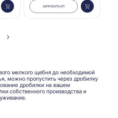
ЗАПРОСИТЬ КП
Добавить
Добавить
в
в
корзину
корзину
Следующая
страница
вого мелкого щебня до необходимой
ья, можно пропустить через дробилку
рование дробилки на вашем
лки собственного производства и
луживание.