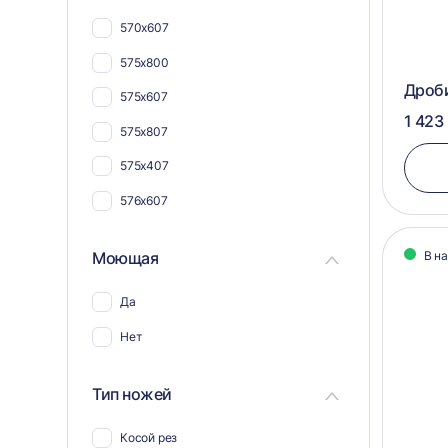
Для кабеля и проводов
570х607
Для шпона
575х800
Для поддонов и паллет
Дроб
575х607
Для труб
1 423
575х807
575х407
576х607
Моющая
В н
Да
Нет
Тип ножей
Косой рез