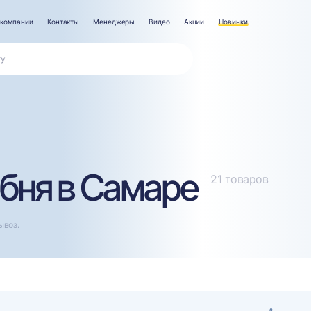
 компании
Контакты
Менеджеры
Видео
Акции
Новинки
бня в Самаре
21 товаров
ывоз.