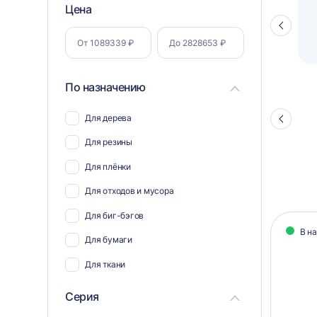
Фильтр
Цена
ий пресс
Ленточный конвейер
ка
PZO 800-4000-TL
Стрелка
по
влево
параметрам
По назначению
Для дерева
Стрелка
влево
Для резины
Для плёнки
Для отходов и мусора
Кат
Для биг-бэгов
В н
тов
Для бумаги
Для ткани
Для пэт бутылок
Серия
Для соли