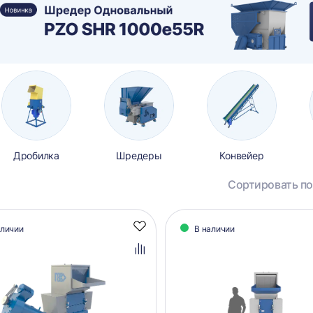
Дробилка
Шредеры
Конвейер
Сортировать по
алог
аличии
В наличии
Добавить
аров
в
избранное
Добавить
в
сравнение