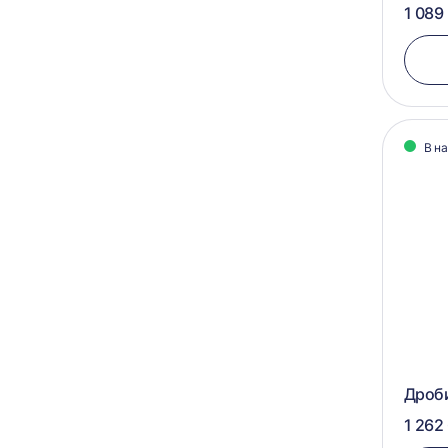
1 089
В н
Дроб
1 262