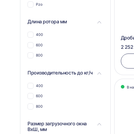
Pzo
Для пластика, полимеров,
пластмассы
Длина ротора мм
Для пвх отходов
Для шин и покрышек
400
Дроби
Для стекла
600
2 252
Для синтепона
800
Для пнд
Производительность до кг/ч
Для угля
Для макулатуры
400
В н
Для арболита
600
Для металлической стружки
800
Для дсп и мдф
Размер загрузочного окна
Для плат и радиодеталей
ВхШ, мм