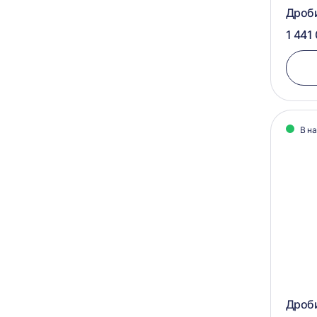
Дроб
1 441
В н
Дроб