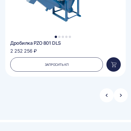
1
2
3
4
5
Дробилка PZO 801 DLS
2 252 256 ₽
ЗАПРОСИТЬ КП
вить
Добавит
в
ину
корзину
Стрелка
Стре
влево
впра