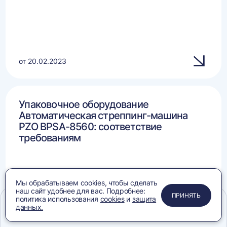
от 20.02.2023
Упаковочное оборудование
Автоматическая стреппинг-машина
PZO BPSA-8560: соответствие
требованиям
Мы обрабатываем cookies, чтобы сделать
наш сайт удобнее для вас. Подробнее:
ПРИМЕНИТЬ
ЗАКРЫТЬ
ЗАКРЫТЬ
ЗАКРЫТЬ
ПРИНЯТЬ
политика использования
cookies
и
защита
данных.
Меню
Сравнение
Избранное
Корзина
Поиск
от 09.12.2024