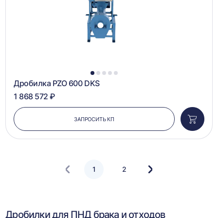
1
2
3
4
5
Дробилка PZO 600 DKS
1 868 572 ₽
ЗАПРОСИТЬ КП
Добави
в
корзин
1
2
Следующая
страница
Дробилки для ПНД брака и отходов