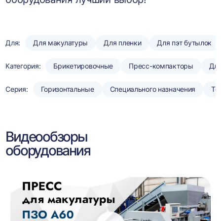
Для:
Для макулатуры
Для пленки
Для пэт бутылок
Категория:
Брикетировочные
Пресс-компакторы
Для
Серия:
Горизонтальные
Специального назначения
То
Видеообзоры
оборудования