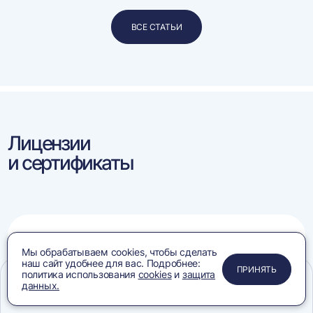
ВСЕ СТАТЬИ
Лицензии
и сертификаты
Конвейеры:
Мы обрабатываем cookies, чтобы сделать
соответствия требованиям
наш сайт удобнее для вас. Подробнее:
ПРИМЕНИТЬ
ЗАКРЫТЬ
ЗАКРЫТЬ
ЗАКРЫТЬ
ПРИНЯТЬ
политика использования
cookies
и
защита
данных.
Меню
Сравнение
Избранное
Корзина
Поиск