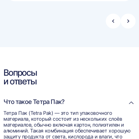
ину
корзину
Стрелка
Стре
влево
впра
Вопросы
и ответы
Что такое Тетра Пак?
Тетра Пак (Tetra Pak) — это тип упаковочного
материала, который состоит из нескольких слоёв
материалов, обычно включая картон, полиэтилен и
алюминий. Такая комбинация обеспечивает хорошую
защиту продукта от света, кислорода и влаги, что