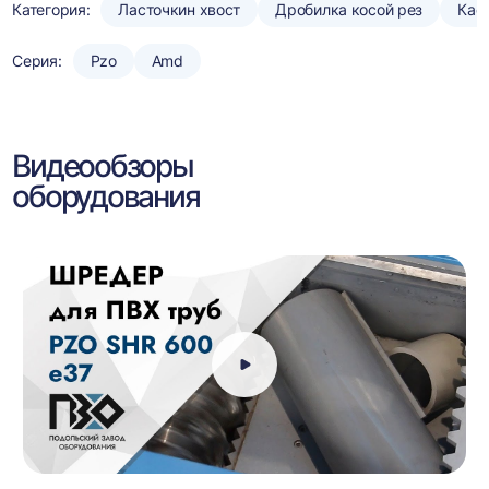
Категория:
Ласточкин хвост
Дробилка косой рез
Кас
Серия:
Pzo
Amd
Видеообзоры
оборудования