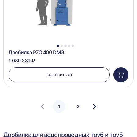
1
2
3
4
5
Дробилка PZO 400 DMG
1 089 339 ₽
ЗАПРОСИТЬ КП
Добави
в
корзин
1
2
Следующая
страница
Дробилка для водопроводных труб и труб