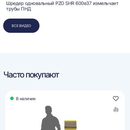
Шредер одновальный PZO SHR 600e37 измельчает
трубы ПНД
ВСЕ ВИДЕО
Часто покупают
В наличии
авить
Добави
в
ранное
избран
авить
Добави
в
внение
сравне