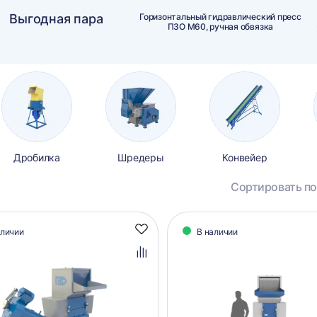
Выгодная пара
Горизонтальный гидравлический пресс
ПЗО М60, ручная обвязка
Дробилка
Шредеры
Конвейер
Сортировать по
алог
аличии
В наличии
Добавить
аров
в
избранное
Добавить
в
сравнение