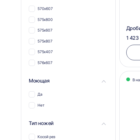
Для кабеля и проводов
570х607
Для шпона
575х800
Для поддонов и паллет
Дроб
575х607
Для труб
1 423
575х807
575х407
576х607
Моющая
В н
Да
Нет
Тип ножей
Косой рез