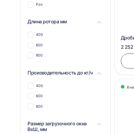
Pzo
Для пластика, полимеров,
пластмассы
Длина ротора мм
Для пвх отходов
Для шин и покрышек
400
Дроби
Для синтепона
600
2 252
Для пнд
800
Для угля
Производительность до кг/ч
Для макулатуры
Для арболита
400
В н
Для металлической стружки
600
Для дсп и мдф
800
Для щебня
Размер загрузочного окна
Для плат и радиодеталей
ВхШ, мм