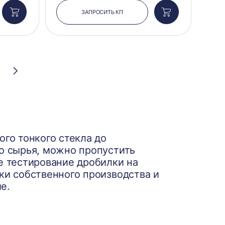
ЗАПРОСИТЬ КП
Добавить
Добавить
в
в
корзину
корзину
Следующая
страница
го тонкого стекла до
о сырья, можно пропустить
е тестирование дробилки на
ки собственного производства и
е.