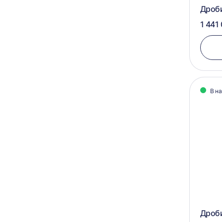
Дроб
1 441
В н
Дроб