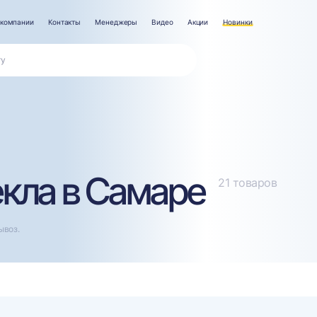
 компании
Контакты
Менеджеры
Видео
Акции
Новинки
екла в Самаре
21 товаров
ывоз.