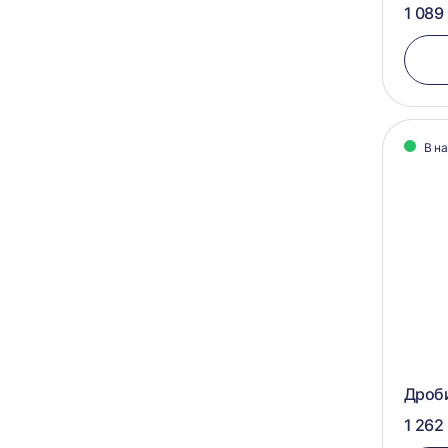
1 089
В н
Дроб
1 262