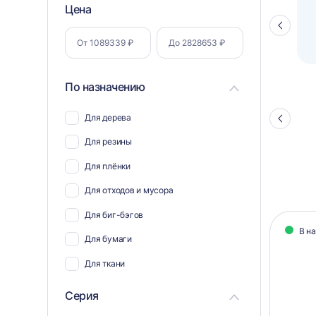
Фильтр
Цена
Полуавтоматический паллетоупаковщик
ПЗО BPW-2000
Стрелка
по
влево
параметрам
По назначению
Для дерева
Стрелка
влево
Для резины
Для плёнки
Для отходов и мусора
Кат
Для биг-бэгов
В н
тов
Для бумаги
Для ткани
Для пэт бутылок
Серия
Для соли