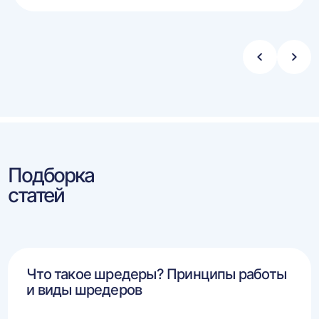
ину
корзину
Стрелка
Стре
влево
впра
Подборка
статей
Что такое шредеры? Принципы работы
и виды шредеров