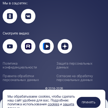
Мы в соцсетях:
Вы
Вы
перейдете
перейдете
в
в
группу
группу
Одноклассники
ВКонтакте
Смотрите видео:
Вы
перейдете
Вы
Вы
Вы
на
перейдете
перейдете
перейдете
канал
на
на
на
YouTube
канал
канал
канал
Rutube
Вк
Дзен
Политика
Защита персональных
Видео
конфиденциальности
данных
Правила обработки
Согласие на обработку
персональных данных
персональных данных
© 2016-2026
Мы обрабатываем cookies, чтобы сделать
наш сайт удобнее для вас. Подробнее:
ПРИМЕНИТЬ
ЗАКРЫТЬ
ЗАКРЫТЬ
ЗАКРЫТЬ
ПРИНЯТЬ
политика использования
cookies
и
защита
данных.