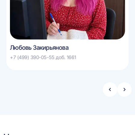
Любовь Закирьянова
+7 (499) 390-05-55 доб. 1661
Стрелка
Стре
влево
впра