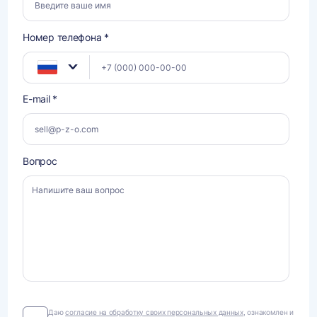
Номер телефона *
E-mail *
Вопрос
Даю
Даю
согласие на обработку своих персональных данных
, ознакомлен и