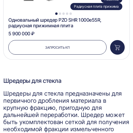
Радиусная плита прижима
1
2
3
4
5
Одновальный шредер PZO SHR 1000e55R,
радиусная прижимная плита
5 900 000 ₽
ЗАПРОСИТЬ КП
Добави
в
корзин
Шредеры для стекла
Шредеры для стекла предназначены для
первичного дробления материала в
крупную фракцию, пригодную для
дальнейшей переработки. Шредер может
быть укомплектован сеткой для получения
необходимой фракции измельченного