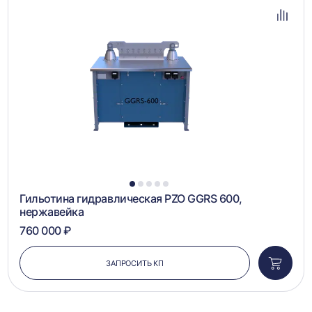
в
избра
Добав
в
сравн
1
2
3
4
5
Гильотина гидравлическая PZO GGRS 600,
нержавейка
760 000 ₽
ЗАПРОСИТЬ КП
Добави
в
корзин