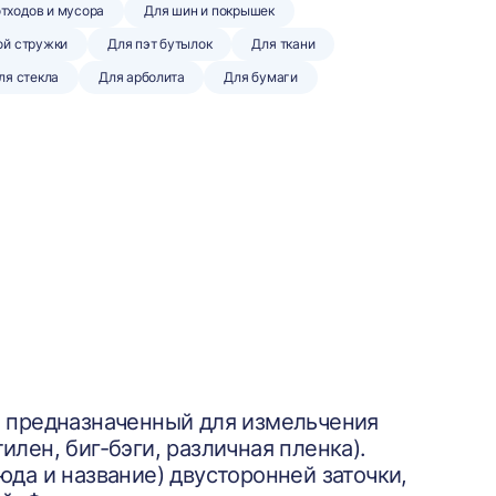
отходов и мусора
Для шин и покрышек
ой стружки
Для пэт бутылок
Для ткани
ля стекла
Для арболита
Для бумаги
, предназначенный для измельчения
лен, биг-бэги, различная пленка).
юда и название) двусторонней заточки,