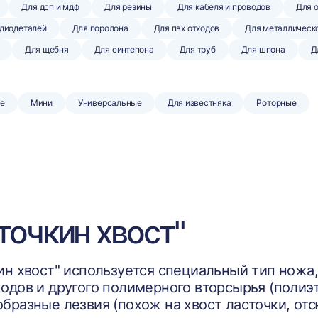
Для дсп и мдф
Для резины
Для кабеля и проводов
Для 
адиодеталей
Для поролона
Для пвх отходов
Для металлическ
Для щебня
Для синтепона
Для труб
Для шпона
Д
е
Мини
Универсальные
Для известняка
Роторные
точкин хвост"
ин хвост" используется специальный тип ножа
одов и другого полимерного вторсырья (полиэти
бразные лезвия (похож на хвост ласточки, отс