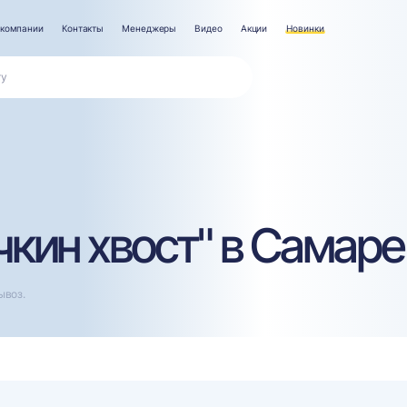
 компании
Контакты
Менеджеры
Видео
Акции
Новинки
кин хвост" в Самаре
ывоз.