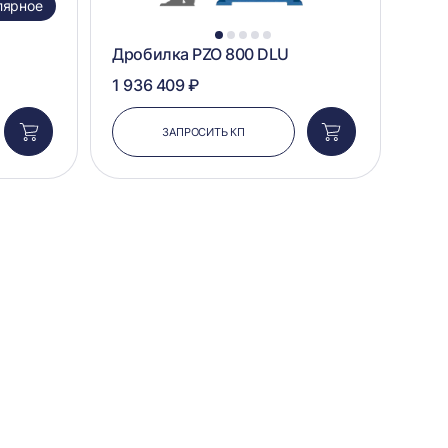
лярное
1
2
3
4
5
Дробилка PZO 800 DLU
1 936 409 ₽
ЗАПРОСИТЬ КП
Добавить
Добавить
в
в
корзину
корзину