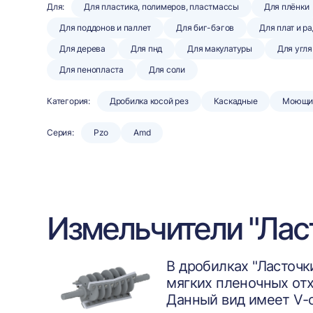
Для:
Для пластика, полимеров, пластмассы
Для плёнки
Для поддонов и паллет
Для биг-бэгов
Для плат и р
Для дерева
Для пнд
Для макулатуры
Для угля
Для пенопласта
Для соли
Категория:
Дробилка косой рез
Каскадные
Моющи
Серия:
Pzo
Amd
Измельчители "Лас
В дробилках "Ласточк
мягких пленочных отх
Данный вид имеет V-о