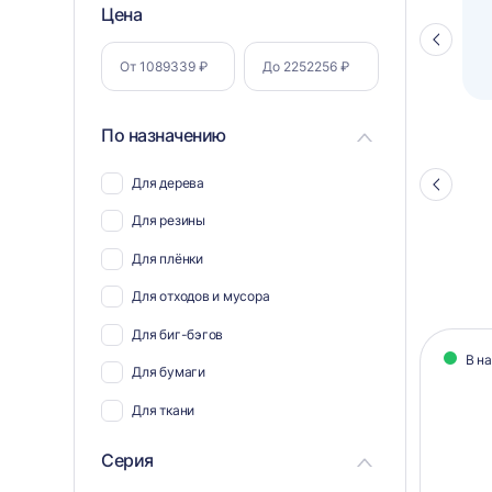
Фильтр
Цена
Полуавтоматический паллетоупаковщик
ПЗО BPW-2000
Стрелка
по
влево
параметрам
По назначению
Для дерева
Стрелка
влево
Для резины
Для плёнки
Для отходов и мусора
Кат
Для биг-бэгов
В н
тов
Для бумаги
Для ткани
Для пэт бутылок
Серия
Для соли