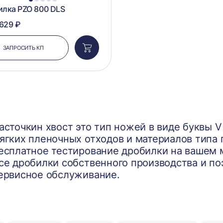
1
2
3
4
5
лка PZO 800 DLS
 629 ₽
ЗАПРОСИТЬ КП
Добавить
в
корзину
асточкин хвост это тип ножей в виде буквы 
ягких пленочных отходов и материалов типа 
есплатное тестирование дробилки на вашем 
се дробилки собственного производства и п
ервисное обслуживание.