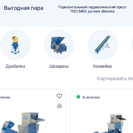
Выгодная пара
Горизонтальный гидравлический пресс
ПЗО М60, ручная обвязка
Дробилка
Шредеры
Конвейер
Сортировать по
алог
аличии
В наличии
Добавить
аров
в
избранное
Добавить
в
сравнение