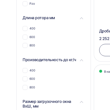
Pzo
Для пластика, полимеров,
пластмассы
Длина ротора мм
Для пвх отходов
Для шин и покрышек
400
Дроби
Для стекла
600
2 252
Для синтепона
800
Для пнд
Производительность до кг/ч
Для угля
Для макулатуры
400
В н
Для арболита
600
Для металлической стружки
800
Для дсп и мдф
Размер загрузочного окна
Для щебня
ВхШ, мм