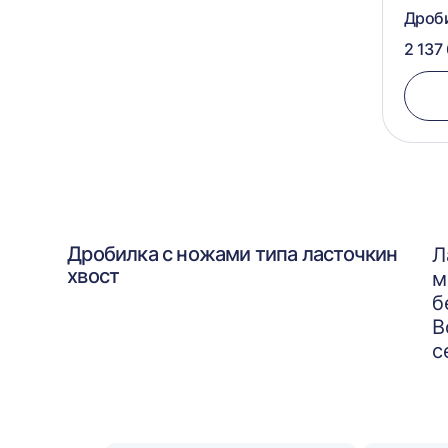
Дроби
2 137
Дробилка с ножами типа ласточкин
Л
хвост
м
б
В
с