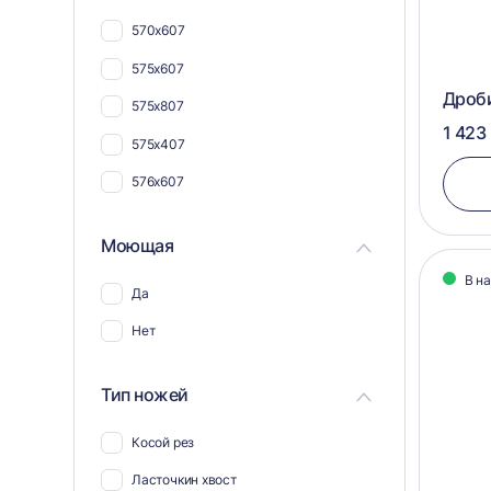
Для кабеля и проводов
570х607
Для шпона
575х607
Для поддонов и паллет
Дроби
575х807
Для труб
1 423
575х407
576х607
Моющая
В н
Да
Нет
Тип ножей
Косой рез
Ласточкин хвост