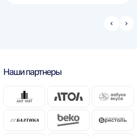
Стрелка
Стре
влево
впра
Наши партнеры