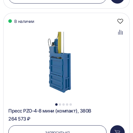
в
корзин
В наличии
Добав
в
избра
Добав
в
сравн
1
2
3
4
5
Пресс PZO-4-8 мини (компакт), 380В
264 573 ₽
ЗАПРОСИТЬ КП