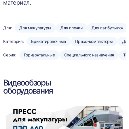
материал.
Для:
Для макулатуры
Для пленки
Для пэт бутылок
Категория:
Брикетировочные
Пресс-компакторы
Для
Серия:
Горизонтальные
Специального назначения
То
Видеообзоры
оборудования