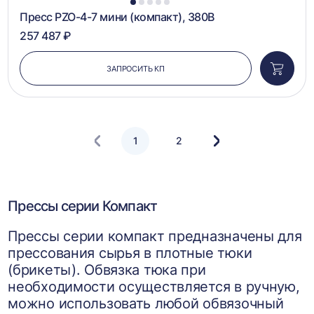
1
2
3
4
5
Пресс PZO-4-7 мини (компакт), 380В
257 487 ₽
ЗАПРОСИТЬ КП
Добави
в
корзин
1
2
Следующая
страница
Прессы серии Компакт
Прессы серии компакт предназначены для
прессования сырья в плотные тюки
(брикеты). Обвязка тюка при
необходимости осуществляется в ручную,
можно использовать любой обвязочный