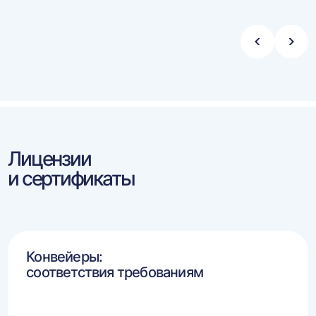
Стрелка
Стре
влево
впра
Лицензии
и сертификаты
Конвейеры:
соответствия требованиям