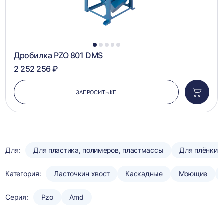
1
2
3
4
5
Дробилка PZO 801 DMS
2 252 256 ₽
ЗАПРОСИТЬ КП
Добави
в
корзин
Для:
Для пластика, полимеров, пластмассы
Для плёнки
Категория:
Ласточкин хвост
Каскадные
Моющие
Серия:
Pzo
Amd