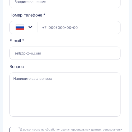
Номер телефона *
E-mail *
Вопрос
Даю
Даю
согласие на обработку своих персональных данных
, ознакомлен и