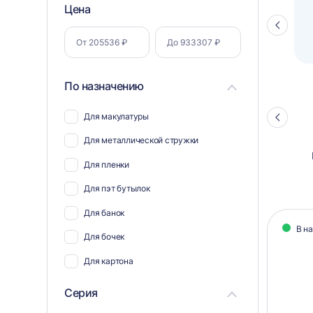
Фильтр
Цена
Полуавтоматический паллетоупаковщик
ПЗО BPW-2000
Стрелка
по
влево
параметрам
По назначению
Для макулатуры
Стрелка
влево
Для металлической стружки
Для пленки
Для пэт бутылок
Кат
Для банок
В н
тов
Для бочек
Для картона
Для мусора и отходов
Серия
Для пластика