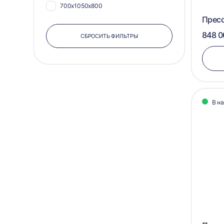
700х1050х800
420х1020
Прес
600х750х600
455х590
848 0
СБРОСИТЬ ФИЛЬТРЫ
500х750х550
485х750
500х750х500
500х1100
500х600х400
500х600
500х580х400
500х700
В н
450х820х650
500х840
450х750х500
500х900
400х600х350
550х1040
400х580х500
550х1080
400x580x500
550х1100
350х600х400
550х575
1150х1200х800
550х580