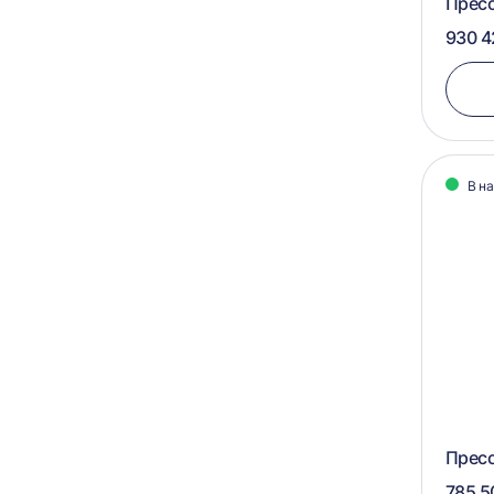
Прес
950х1100х900
550х600
930 4
950х1100х750
560х1055
950x1060x750
570х1050
900х700х600
575х1050
900х1100х750
В н
900х1100х700
900х1050х750
800х1000х1000
800х1000x1000
Пресс
785 5