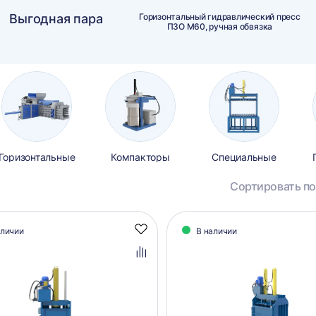
Выгодная пара
Горизонтальный гидравлический пресс
ПЗО М60, ручная обвязка
Горизонтальные
Компакторы
Специальные
Сортировать по
алог
аличии
В наличии
Добавить
аров
в
избранное
Добавить
в
сравнение