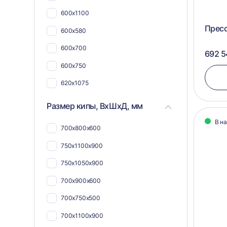
600х1100
Пресс
600х580
600х700
692 5
600х750
620х1075
680х1120
Размер кипы, ВхШхД, мм
730х1055
В н
700х800х600
792х1165(560)
750х1100х900
600х1050
750х1050х900
865(1000*)x665
700х900х600
300х575
700х750х500
400х750
700х1100х900
412х800