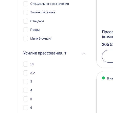
Специального назначения
Для полиэтилена
Точная механика
Для ветоши
Стандарт
Для биг-бэгов
Профи
Пресс
Для жести
(комп
Мини (компакт)
Для пнд
205 5
Для ткани
Усилие прессования, т
Для гофрокартона
1,5
Для тетра пак
3,2
Для упаковки
В н
3
Для ящиков
4
Для канистр
5
Для пенопласта
6
Для мешковины