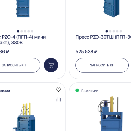
1
2
3
4
5
1
2
3
4
5
 PZO-4 (ПГП-4) мини
Пресс PZO-30ТШ (ПГП-
акт), 380В
36 ₽
525 538 ₽
ЗАПРОСИТЬ КП
ЗАПРОСИТЬ КП
Добавить
в
корзину
аличии
В наличии
Добавить
в
избранное
Добавить
в
сравнение