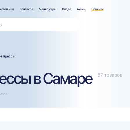
 компании
Контакты
Менеджеры
Видео
Акции
Новинки
е прессы
ессы в Самаре
87 товаров
ывоз.