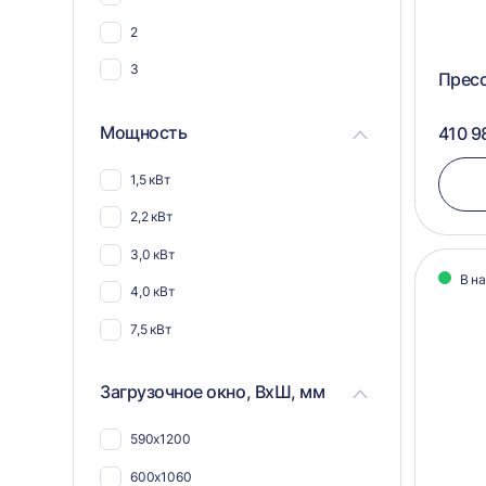
45
2
3
Прес
Мощность
410 9
1,5 кВт
2,2 кВт
3,0 кВт
В н
4,0 кВт
7,5 кВт
Загрузочное окно, ВхШ, мм
590х1200
600х1060