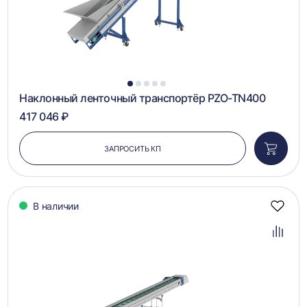
1
2
3
4
5
Наклонный ленточный транспортёр PZO-TN400
417 046 ₽
ЗАПРОСИТЬ КП
Добави
в
корзин
В наличии
Добав
в
избра
Добав
в
сравн