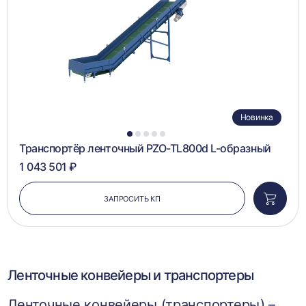
Новинка
1
2
3
4
5
Транспортёр ленточный PZO-TL800d L-образный
1 043 501 ₽
ЗАПРОСИТЬ КП
Добави
в
корзин
Ленточные конвейеры и транспортеры
Ленточные конвейеры (транспортеры) –