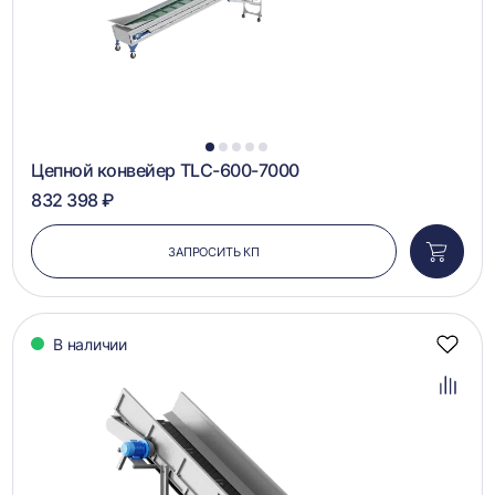
1
2
3
4
5
Цепной конвейер TLC-600-7000
832 398 ₽
ЗАПРОСИТЬ КП
Добави
в
корзин
В наличии
Добав
в
избра
Добав
в
сравн