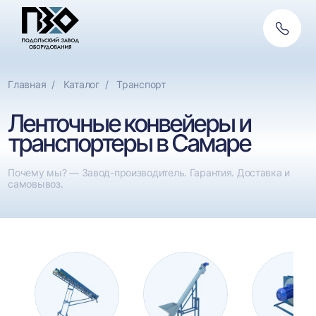
Обратн
Фильтры
Ф
связь
Тип конвейера
Тип 
Сбросить
Главная
Каталог
Транспорт
L-образный
Ле
Ленточные конвейеры и
Горизонтальный
Це
транспортеры в Самаре
Наклонный
Шн
Почему мы? — Завод-производитель. Гарантия. Доставка и
самовывоз.