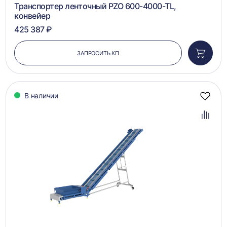
Транспортер ленточный PZO 600-4000-TL,
конвейер
425 387 ₽
ЗАПРОСИТЬ КП
Добави
в
корзин
В наличии
Добав
в
избра
Добав
в
сравн