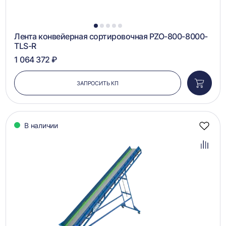
1
2
3
4
5
Лента конвейерная сортировочная PZO-800-8000-
TLS-R
1 064 372 ₽
ЗАПРОСИТЬ КП
Добави
в
корзин
В наличии
Добав
в
избра
Добав
в
сравн