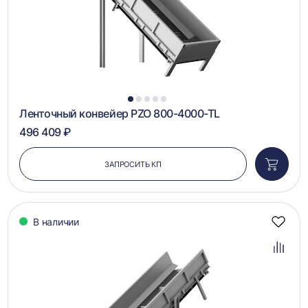
1
2
3
4
5
Ленточный конвейер PZO 800-4000-TL
496 409 ₽
ЗАПРОСИТЬ КП
Добави
в
корзин
В наличии
Добав
в
избра
Добав
в
сравн