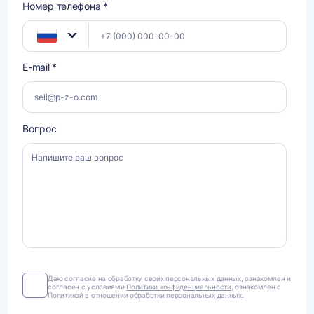
Номер телефона *
E-mail *
Вопрос
Даю
Даю
согласие на обработку своих персональных данных
, ознакомлен и
согласен с условиями
Политики конфиденциальности
, ознакомлен с
согласие
Политикой в отношении
обработки персональных данных
.
на
обработку