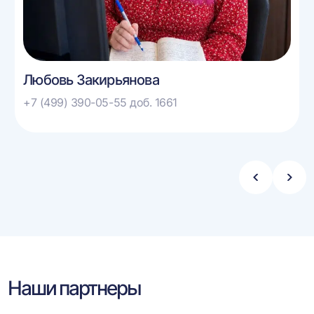
Любовь Закирьянова
+7 (499) 390-05-55 доб. 1661
Стрелка
Стре
влево
впра
Наши партнеры