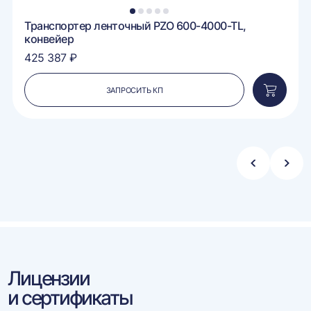
1
2
3
4
5
Транспортер ленточный PZO 600-4000-TL,
конвейер
425 387 ₽
ЗАПРОСИТЬ КП
вить
Добавит
в
ину
корзину
Стрелка
Стре
влево
впра
Лицензии
и сертификаты