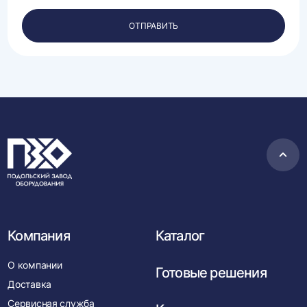
своих
персональных
ОТПРАВИТЬ
данных.
Пере
в
нача
Компания
Каталог
О компании
Готовые решения
Доставка
Сервисная служба