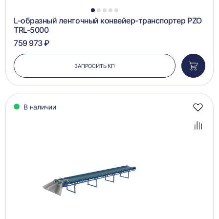
1
2
3
4
5
L-образный ленточный конвейер-транспортер PZO
TRL-5000
759 973 ₽
ЗАПРОСИТЬ КП
Добави
в
корзин
В наличии
Добав
в
избра
Добав
в
сравн