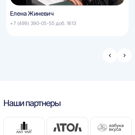
Елена Жиневич
+7 (499) 390-05-55 доб. 1613
Стрелка
Стре
влево
впра
Наши партнеры