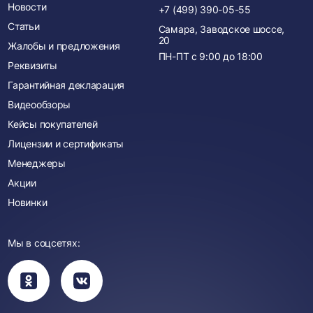
Новости
+7 (499) 390-05-55
Статьи
Самара, Заводское шоссе,
20
Жалобы и предложения
ПН-ПТ с
9:00
до
18:00
Реквизиты
Гарантийная декларация
Видеообзоры
Кейсы покупателей
Лицензии и сертификаты
Менеджеры
Акции
Новинки
Мы в соцсетях:
Вы
Вы
перейдете
перейдете
в
в
группу
группу
Одноклассники
ВКонтакте