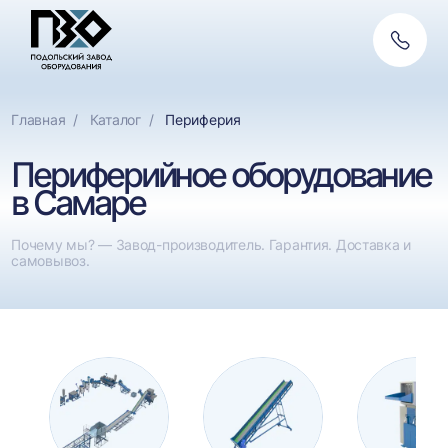
Обратн
связь
Главная
Каталог
Периферия
Периферийное оборудование
в Самаре
Почему мы? — Завод-производитель. Гарантия. Доставка и
самовывоз.