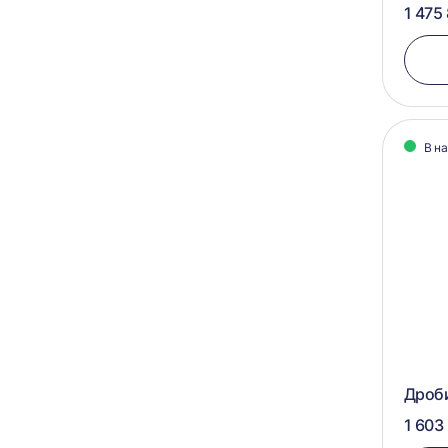
1 475
В н
Дроб
1 603