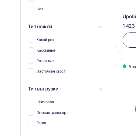
Нет
Дроб
1 423
Тип ножей
Косой рез
Каскадные
Роторные
В н
Ласточкин хвост
Тип выгрузки
Шнековая
Пневмотранспорт
Горка