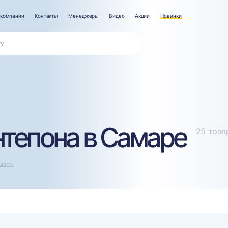
 компании
Контакты
Менеджеры
Видео
Акции
Новинки
нтепона в Самаре
25 това
ывоз.