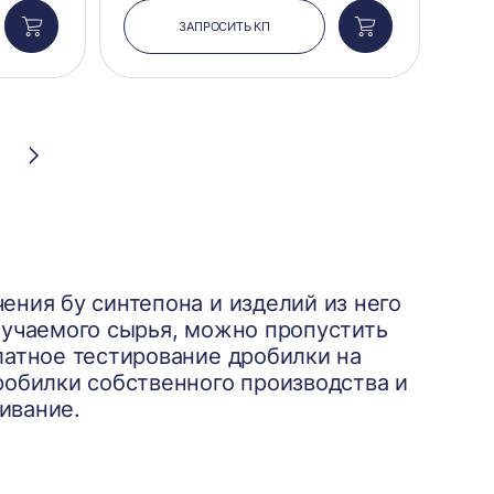
ЗАПРОСИТЬ КП
Добавить
Добавить
в
в
корзину
корзину
Следующая
страница
ения бу синтепона и изделий из него
лучаемого сырья, можно пропустить
латное тестирование дробилки на
робилки собственного производства и
ивание.