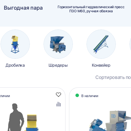
Выгодная пара
Горизонтальный гидравлический пресс
ПЗО М60, ручная обвязка
Дробилка
Шредеры
Конвейер
Сортировать по
алог
аличии
В наличии
Добавить
аров
в
избранное
Добавить
в
сравнение