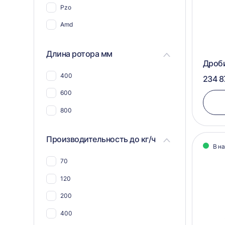
Pzo
Для пэт бутылок
Amd
Для соли
Для пластика, полимеров,
Длина ротора мм
пластмассы
Дроб
Для пвх отходов
400
234 8
Для шин и покрышек
600
Для стекла
800
Для пнд
Производительность до кг/ч
Для угля
В н
Для макулатуры
70
Для арболита
120
Для металлической стружки
200
Для дсп и мдф
400