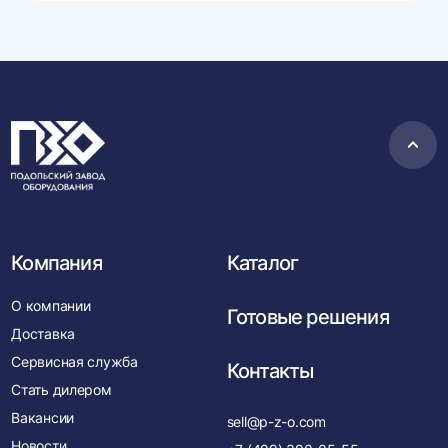
Пере
в
нача
Компания
Каталог
О компании
Готовые решения
Доставка
Сервисная служба
Контакты
Стать дилером
Вакансии
sell@p-z-o.com
Новости