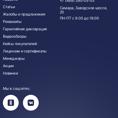
+7 (499) 390-05-55
Статьи
Самара, Заводское шоссе,
20
Жалобы и предложения
ПН-ПТ с
9:00
до
18:00
Реквизиты
Гарантийная декларация
Видеообзоры
Кейсы покупателей
Лицензии и сертификаты
Менеджеры
Акции
Новинки
Мы в соцсетях:
Вы
Вы
перейдете
перейдете
в
в
группу
группу
Одноклассники
ВКонтакте