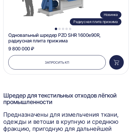
Новинка
Радиусная плита прижима
1
2
3
4
5
Одновальный шредер PZO SHR 1600e90R,
радиусная плита прижима
9 800 000 ₽
ЗАПРОСИТЬ КП
Добави
в
корзин
Шредер для текстильных отходов лёгкой
промышленности
Предназначены для измельчения ткани,
одежды и ветоши в крупную и среднюю
фракцию, пригодную для дальнейшей