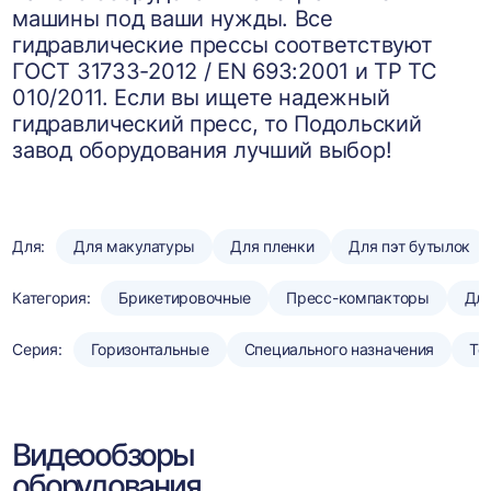
машины под ваши нужды. Все
гидравлические прессы соответствуют
ГОСТ 31733-2012 / EN 693:2001 и ТР ТС
010/2011. Если вы ищете надежный
гидравлический пресс, то Подольский
завод оборудования лучший выбор!
Для:
Для макулатуры
Для пленки
Для пэт бутылок
Категория:
Брикетировочные
Пресс-компакторы
Для
Серия:
Горизонтальные
Специального назначения
То
Видеообзоры
оборудования