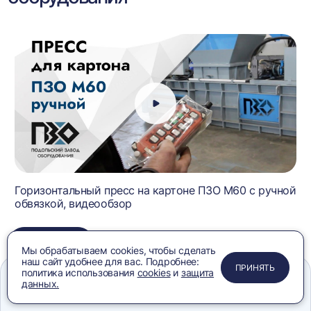
Горизонтальный пресс на картоне ПЗО М60 с ручной
обвязкой, видеообзор
ВСЕ ВИДЕО
Мы обрабатываем cookies, чтобы сделать
наш сайт удобнее для вас. Подробнее:
ПРИМЕНИТЬ
ЗАКРЫТЬ
ЗАКРЫТЬ
ЗАКРЫТЬ
ПРИНЯТЬ
политика использования
cookies
и
защита
данных.
Меню
Сравнение
Избранное
Корзина
Поиск