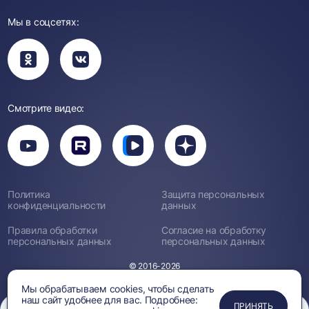
Мы в соцсетях:
Вы
Вы
перейдете
перейдете
в
в
группу
группу
Одноклассники
ВКонтакте
Смотрите видео:
Вы
перейдете
Вы
Вы
Вы
на
перейдете
перейдете
перейдете
канал
на
на
на
YouTube
канал
канал
канал
Rutube
Вк
Дзен
Политика
Защита персональных
Видео
конфиденциальности
данных
Правила обработки
Согласие на обработку
персональных данных
персональных данных
© 2016-2026
Мы обрабатываем cookies, чтобы сделать
наш сайт удобнее для вас. Подробнее:
ПРИМЕНИТЬ
ЗАКРЫТЬ
ЗАКРЫТЬ
ЗАКРЫТЬ
ПРИНЯТЬ