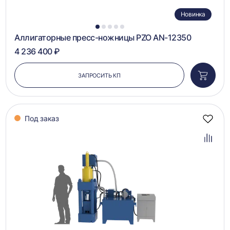
Новинка
1
2
3
4
5
Аллигаторные пресс-ножницы PZO AN-12350
4 236 400 ₽
ЗАПРОСИТЬ КП
Добави
в
корзин
Под заказ
Добав
в
избра
Добав
в
сравн