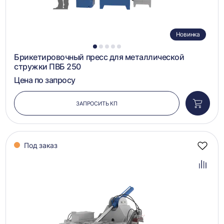
Новинка
1
2
3
4
5
Брикетировочный пресс для металлической
стружки ПВБ 250
Цена по запросу
ЗАПРОСИТЬ КП
Добави
в
корзин
Под заказ
Добав
в
избра
Добав
в
сравн