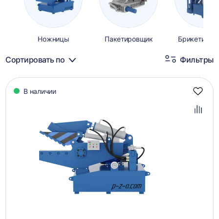
Ножницы
Пакетировщик
Брикетиров
Сортировать по
Фильтры
Каталог
В наличии
товаров
Добав
в
избра
Добав
в
сравн