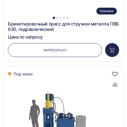
Новинка
1
2
3
4
5
Брикетировочный пресс для стружки металла ПВБ
630, гидравлический
Цена по запросу
ЗАПРОСИТЬ КП
Добави
в
корзин
Под заказ
Добав
в
избра
Добав
в
сравн