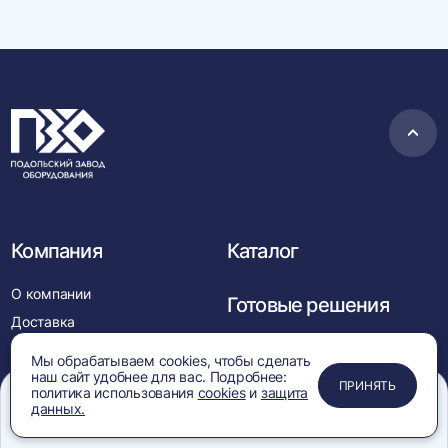
Пере
в
нача
Компания
Каталог
О компании
Готовые решения
Доставка
Сервисная служба
Контакты
Мы обрабатываем cookies, чтобы сделать
наш сайт удобнее для вас. Подробнее:
Стать дилером
ЗАКРЫТЬ
ЗАКРЫТЬ
ЗАКРЫТЬ
ПРИНЯТЬ
политика использования
cookies
и
защита
Вакансии
данных.
sell@p-z-o.com
Меню
Сравнение
Избранное
Корзина
Поиск
Новости
+7 (499) 390-05-55