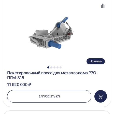
в
избра
Добав
в
сравн
Новинка
1
2
3
4
5
Пакетировочный пресс для металлолома PZO
ПГМ-315
11 920 000 ₽
ЗАПРОСИТЬ КП
Добави
в
корзин