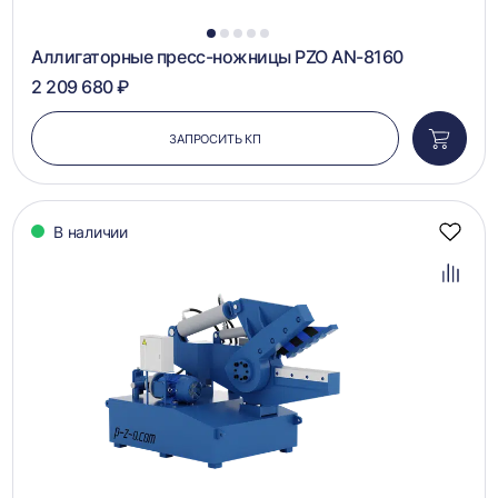
1
2
3
4
5
Аллигаторные пресс-ножницы PZO AN-8160
2 209 680 ₽
ЗАПРОСИТЬ КП
Добави
в
корзин
В наличии
Добав
в
избра
Добав
в
сравн