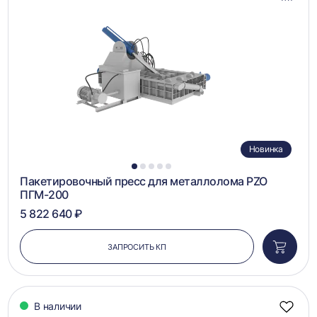
в
сравн
Новинка
1
2
3
4
5
Пакетировочный пресс для металлолома PZO
ПГМ-200
5 822 640 ₽
ЗАПРОСИТЬ КП
Добави
в
корзин
В наличии
Добав