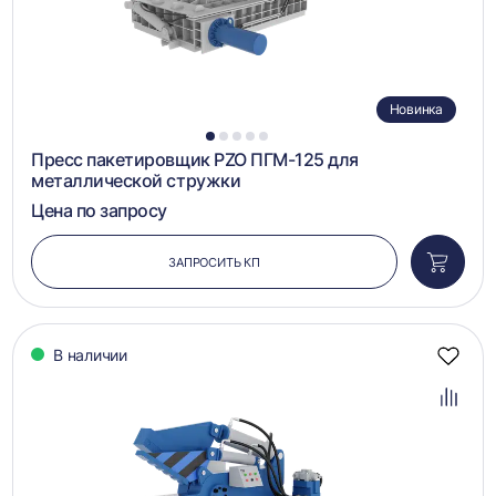
Новинка
1
2
3
4
5
Пресс пакетировщик PZO ПГМ-125 для
металлической стружки
Цена по запросу
ЗАПРОСИТЬ КП
Добави
в
корзин
В наличии
Добав
в
избра
Добав
в
сравн