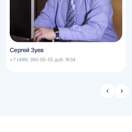
Сергей Зуев
+7 (499) 390-05-55 доб. 1634
Стрелка
Стре
влево
впра