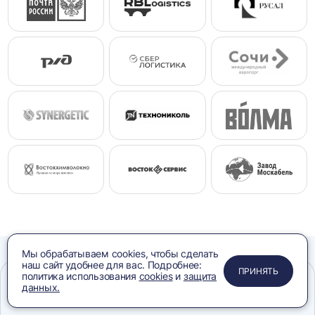
Мы обрабатываем cookies, чтобы сделать
наш сайт удобнее для вас. Подробнее:
ПРИМЕНИТЬ
ЗАКРЫТЬ
ЗАКРЫТЬ
ЗАКРЫТЬ
ПРИНЯТЬ
политика использования
cookies
и
защита
Остались
данных.
Меню
Сравнение
Избранное
Корзина
Поиск
вопросы?