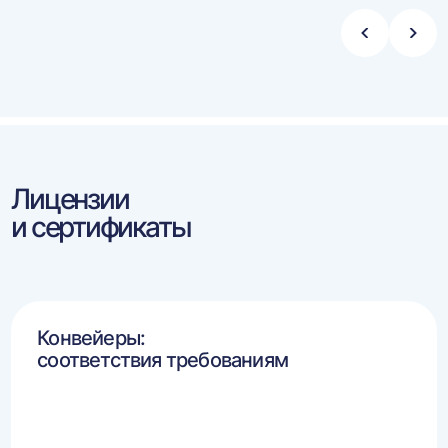
Стрелка
Стре
влево
впра
Лицензии
и сертификаты
Конвейеры:
соответствия требованиям