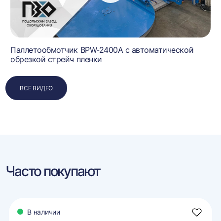
Паллетообмотчик BPW-2400A с автоматической
обрезкой стрейч пленки
ВСЕ ВИДЕО
Часто покупают
В наличии
авить
Добави