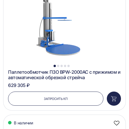
в
сравн
1
2
3
4
5
Паллетообмотчик ПЗО BPW-2000AC с прижимом и
автоматической обрезкой стрейча
629 305 ₽
ЗАПРОСИТЬ КП
Добави
в
корзин
В наличии
Добав