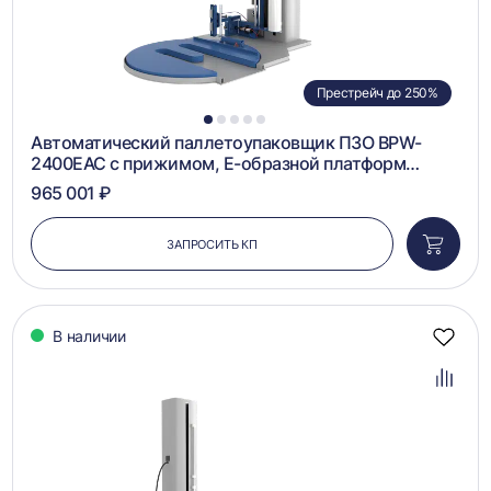
Престрейч до 250%
1
2
3
4
5
Автоматический паллетоупаковщик ПЗО BPW-
2400ЕАС с прижимом, Е-образной платформ…
965 001 ₽
ЗАПРОСИТЬ КП
Добави
в
корзин
В наличии
Добав
в
избра
Добав
в
сравн