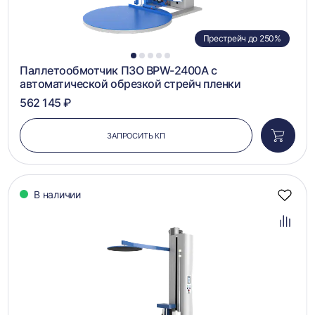
Престрейч до 250%
1
2
3
4
5
Паллетообмотчик ПЗО BPW-2400A с
автоматической обрезкой стрейч пленки
562 145 ₽
ЗАПРОСИТЬ КП
Добави
в
корзин
В наличии
Добав
в
избра
Добав
в
сравн