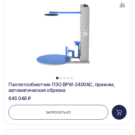
в
избра
Добав
в
сравн
1
2
3
4
5
Паллетообмотчик ПЗО BPW-2400AC, прижим,
автоматическая обрезка
645 048 ₽
ЗАПРОСИТЬ КП
Добави
в
корзин