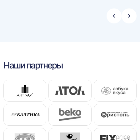
Стрелка
Стре
влево
впра
Наши партнеры