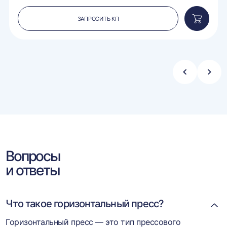
ЗАПРОСИТЬ КП
вить
Добавит
в
ину
корзину
Стрелка
Стре
влево
впра
Вопросы
и ответы
Что такое горизонтальный пресс?
Горизонтальный пресс — это тип прессового