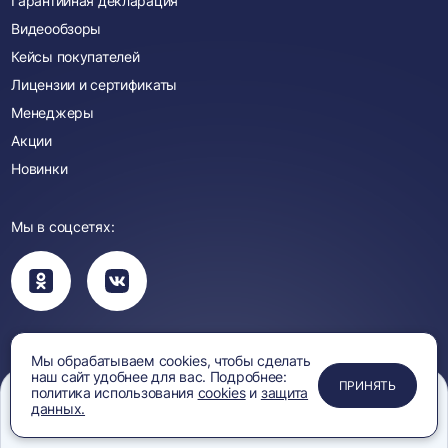
Гарантийная декларация
Видеообзоры
Кейсы покупателей
Лицензии и сертификаты
Менеджеры
Акции
Новинки
Мы в соцсетях:
Вы
Вы
перейдете
перейдете
в
в
группу
группу
Одноклассники
ВКонтакте
Смотрите видео:
Мы обрабатываем cookies, чтобы сделать
наш сайт удобнее для вас. Подробнее:
Вы
ПРИМЕНИТЬ
ЗАКРЫТЬ
ЗАКРЫТЬ
ЗАКРЫТЬ
ПРИНЯТЬ
политика использования
cookies
и
защита
перейдете
данных.
Вы
Вы
Вы
на
перейдете
перейдете
перейдете
Меню
Сравнение
Избранное
Корзина
Поиск
канал
на
на
на
YouTube