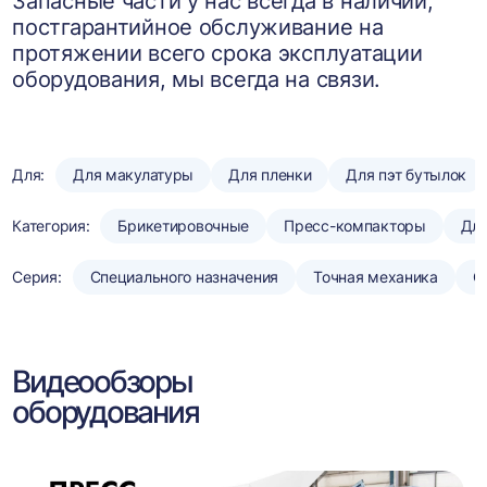
Запасные части у нас всегда в наличии,
постгарантийное обслуживание на
протяжении всего срока эксплуатации
оборудования, мы всегда на связи.
Для:
Для макулатуры
Для пленки
Для пэт бутылок
Категория:
Брикетировочные
Пресс-компакторы
Для
Серия:
Специального назначения
Точная механика
С
Видеообзоры
оборудования