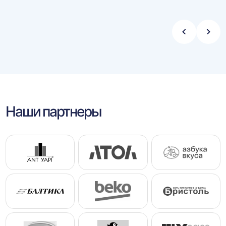
Стрелка
Стре
влево
впра
Наши партнеры