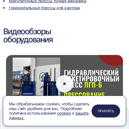
макулатурные прессы точная механика
горизонтальные прессы для картона
Видеообзоры
оборудования
Мы обрабатываем cookies, чтобы сделать
наш сайт удобнее для вас. Подробнее:
ПРИМЕНИТЬ
ЗАКРЫТЬ
ЗАКРЫТЬ
ЗАКРЫТЬ
ПРИНЯТЬ
политика использования
cookies
и
защита
данных.
Пресс гидравлический вертикальный ПГП-6 на
Меню
Сравнение
Избранное
Корзина
Поиск
картоне, видеообзор