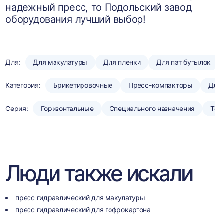
надежный пресс, то Подольский завод
оборудования лучший выбор!
Для:
Для макулатуры
Для пленки
Для пэт бутылок
Категория:
Брикетировочные
Пресс-компакторы
Для
Серия:
Горизонтальные
Специального назначения
То
Люди также искали
пресс гидравлический для макулатуры
пресс гидравлический для гофрокартона