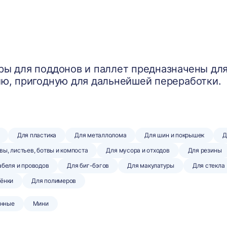
ы для поддонов и паллет предназначены для
ю, пригодную для дальнейшей переработки.
Для пластика
Для металлолома
Для шин и покрышек
Д
вы, листьев, ботвы и компоста
Для мусора и отходов
Для резины
абеля и проводов
Для биг-бэгов
Для макулатуры
Для стекла
лёнки
Для полимеров
нные
Мини