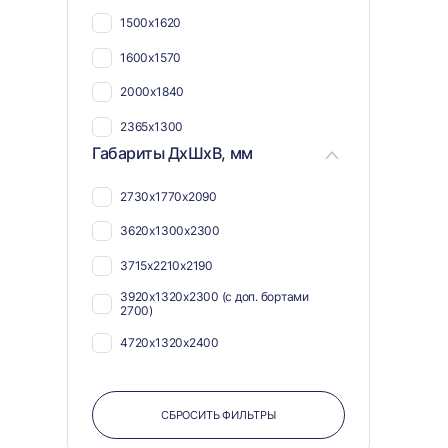
1500х1620
1600х1570
2000х1840
2365х1300
Габариты ДхШхВ, мм
2730х1770х2090
3620х1300х2300
3715х2210х2190
3920х1320х2300 (с доп. бортами
2700)
4720х1320х2400
СБРОСИТЬ ФИЛЬТРЫ