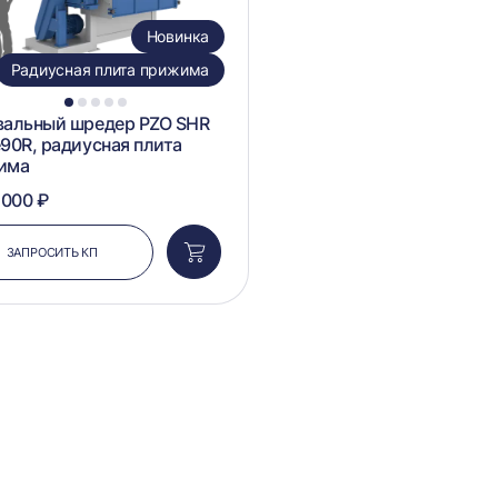
Новинка
Радиусная плита прижима
1
2
3
4
5
вальный шредер PZO SHR
90R, радиусная плита
има
 000 ₽
ЗАПРОСИТЬ КП
Добавить
в
корзину