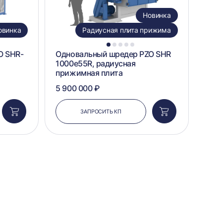
Новинка
овинка
Радиусная плита прижима
1
2
3
4
5
O SHR-
Одновальный шредер PZO SHR
1000e55R, радиусная
прижимная плита
5 900 000 ₽
ЗАПРОСИТЬ КП
Добавить
Добавить
в
в
корзину
корзину