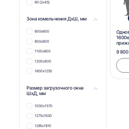
90 (2х45)
Зона измельчения ДхШ, мм
800х600
Одно
1600e
800х800
приж
1100х800
9 800
1300х830
1600х1250
Размер загрузочного окна
ШхД, мм
1000х1570
1275х1630
1285х1810