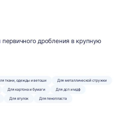
 первичного дробления в крупную
ля ткани, одежды и ветоши
Для металлической стружки
Для картона и бумаги
Для дсп и мдф
Для втулок
Для пенопласта