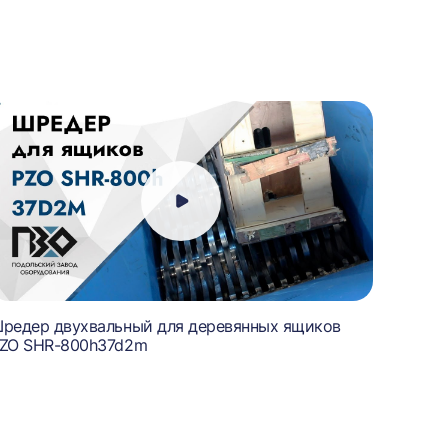
редер двухвальный для деревянных ящиков
Шредер
ZO SHR-800h37d2m
600n3