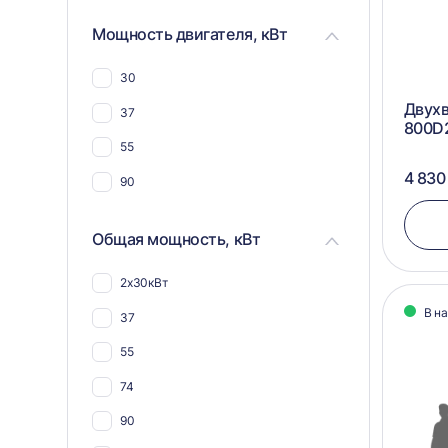
компоста
Мощность двигателя, кВт
Для костей животных и рыб
Для овощей и фруктов
30
Для труб
Двухв
37
800D
Для стеклоарматуры
55
Для реагентов
4 830
90
Общая мощность, кВт
2х30кВт
В н
37
55
74
90