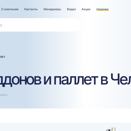
О компании
Контакты
Менеджеры
Видео
Акции
Новинки
лет
донов и паллет в Че
ывоз.