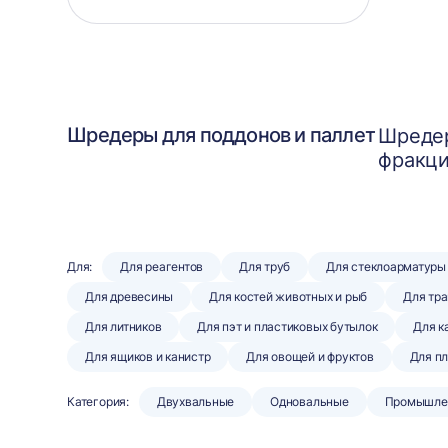
Шредеры для поддонов и паллет
Шредер
фракци
Для:
Для реагентов
Для труб
Для стеклоарматуры
Для древесины
Для костей животных и рыб
Для тра
Для литников
Для пэт и пластиковых бутылок
Для к
Для ящиков и канистр
Для овощей и фруктов
Для п
Категория:
Двухвальные
Одновальные
Промышле