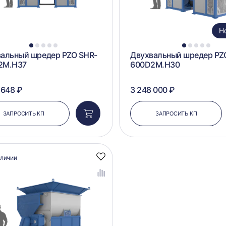
Н
1
2
3
4
5
1
2
3
4
5
альный шредер PZO SHR-
Двухвальный шредер PZ
2M.H37
600D2M.H30
 648 ₽
3 248 000 ₽
ЗАПРОСИТЬ КП
ЗАПРОСИТЬ КП
Добавить
в
корзину
аличии
Добавить
в
избранное
Добавить
в
сравнение