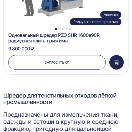
Новинка
Радиусная плита прижима
1
2
3
4
5
Одновальный шредер PZO SHR 1600e90R,
радиусная плита прижима
9 800 000 ₽
ЗАПРОСИТЬ КП
Добави
в
корзин
Шредер для текстильных отходов лёгкой
промышленности
Предназначены для измельчения ткани,
одежды и ветоши в крупную и среднюю
фракцию, пригодную для дальнейшей