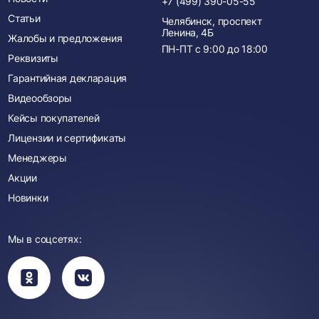
+7 (499) 390-05-55
Статьи
Челябинск, проспект
Ленина, 4Б
Жалобы и предложения
ПН-ПТ с
9:00
до
18:00
Реквизиты
Гарантийная декларация
Видеообзоры
Кейсы покупателей
Лицензии и сертификаты
Менеджеры
Акции
Новинки
Мы в соцсетях:
Вы
Вы
перейдете
перейдете
в
в
группу
группу
Одноклассники
ВКонтакте