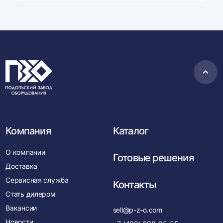
Пере
в
нача
Компания
Каталог
О компании
Готовые решения
Доставка
Сервисная служба
Контакты
Стать дилером
Вакансии
sell@p-z-o.com
Новости