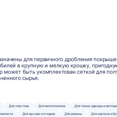
значены для первичного дробления покрышек
билей в крупную и мелкую крошку, пригодну
 может быть укомплектован сеткой для пол
ченного сырья.
Для пластика
Для металлолома
Для ткани, одежды и ветош
 компоста
Для мусора и отходов
Для резины
Для картона и б