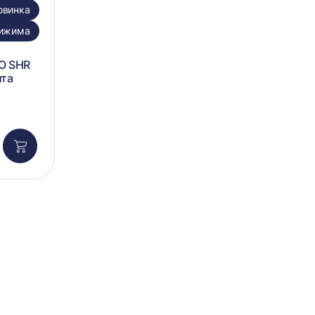
овинка
рижима
O SHR
ита
Добавить
в
корзину