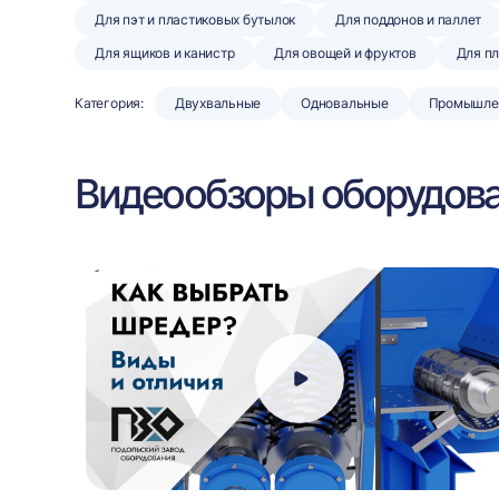
Для пэт и пластиковых бутылок
Для поддонов и паллет
Для ящиков и канистр
Для овощей и фруктов
Для п
Категория:
Двухвальные
Одновальные
Промышле
Видеообзоры оборудов