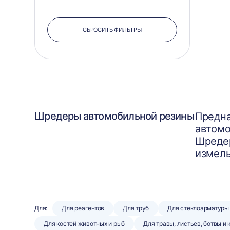
СБРОСИТЬ ФИЛЬТРЫ
Шредеры автомобильной резины
Предна
автомо
Шредер
измель
Для:
Для реагентов
Для труб
Для стеклоарматуры
Для костей животных и рыб
Для травы, листьев, ботвы и