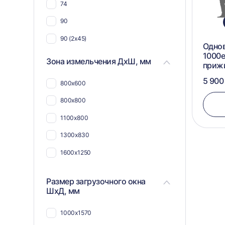
74
90
90 (2х45)
Одно
1000e
Зона измельчения ДхШ, мм
приж
5 900
800х600
800х800
1100х800
1300х830
1600х1250
Размер загрузочного окна
ШхД, мм
1000х1570