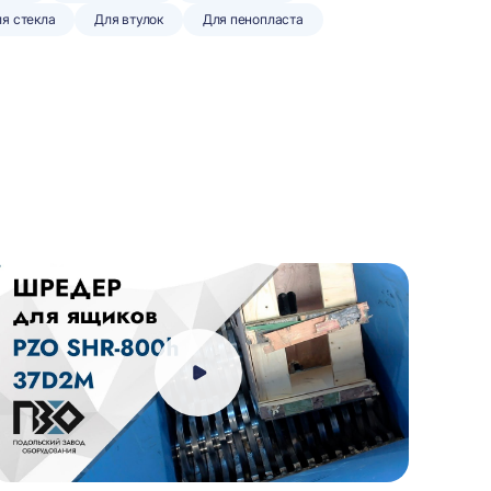
я стекла
Для втулок
Для пенопласта