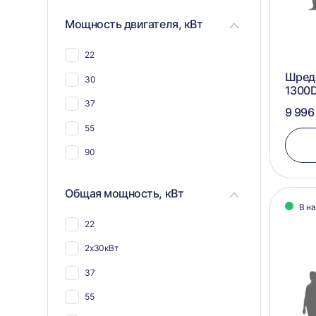
компоста
Мощность двигателя, кВт
Для костей животных и рыб
Для овощей и фруктов
22
Для труб
Шреде
30
1300
Для стеклоарматуры
37
9 996
Для реагентов
55
90
Общая мощность, кВт
В н
22
2х30кВт
37
55