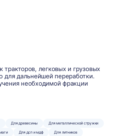
 тракторов, легковых и грузовых
ю для дальнейшей переработки.
учения необходимой фракции
и
Для древесины
Для металлической стружки
умаги
Для дсп и мдф
Для литников