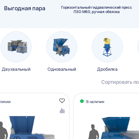
Выгодная пара
Горизонтальный гидравлический пресс
ПЗО М60, ручная обвязка
Двухвальный
Одновальный
Дробилка
Сортировать по
алог
аличии
В наличии
Добавить
аров
в
избранное
Добавить
в
сравнение