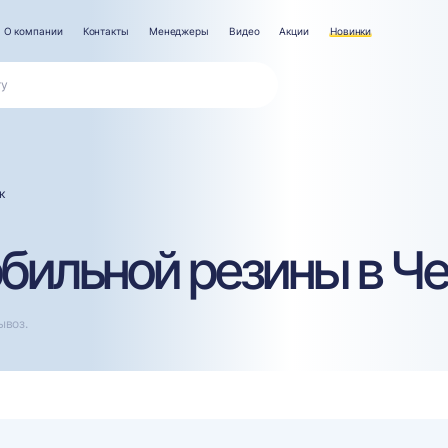
О компании
Контакты
Менеджеры
Видео
Акции
Новинки
к
ильной резины в Че
ывоз.