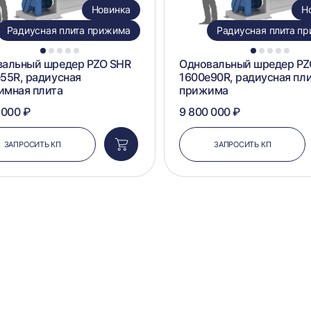
Новинка
Н
Радиусная плита прижима
Радиусная плита п
1
2
3
4
5
1
2
3
4
5
вальный шредер PZO SHR
Одновальный шредер PZ
55R, радиусная
1600e90R, радиусная пл
имная плита
прижима
 000 ₽
9 800 000 ₽
ЗАПРОСИТЬ КП
ЗАПРОСИТЬ КП
Добавить
в
корзину