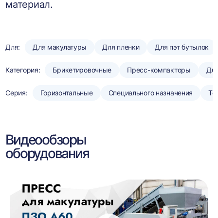
материал.
Для:
Для макулатуры
Для пленки
Для пэт бутылок
Категория:
Брикетировочные
Пресс-компакторы
Для
Серия:
Горизонтальные
Специального назначения
То
Видеообзоры
оборудования