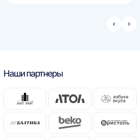
Стрелка
Стре
влево
впра
Наши партнеры