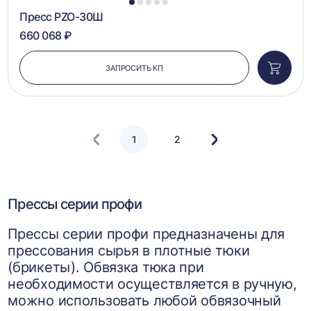
1
2
3
4
5
Пресс PZO-30Ш
660 068 ₽
ЗАПРОСИТЬ КП
Добави
в
корзин
1
2
Следующая
страница
Прессы серии профи
Прессы серии профи предназначены для
прессования сырья в плотные тюки
(брикеты). Обвязка тюка при
необходимости осуществляется в ручную,
можно использовать любой обвязочный