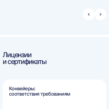
Стрелка
Стре
влево
впра
Лицензии
и сертификаты
Конвейеры:
соответствия требованиям