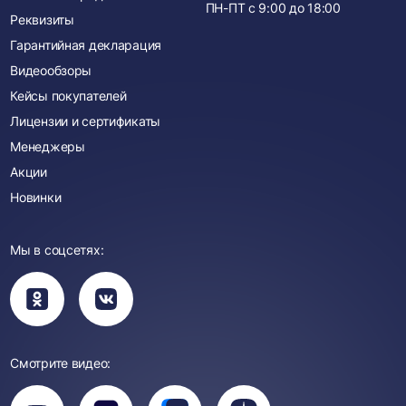
ПН-ПТ с
9:00
до
18:00
Реквизиты
Гарантийная декларация
Видеообзоры
Кейсы покупателей
Лицензии и сертификаты
Менеджеры
Акции
Новинки
Мы в соцсетях:
Вы
Вы
перейдете
перейдете
в
в
группу
группу
Одноклассники
ВКонтакте
Смотрите видео:
Вы
перейдете