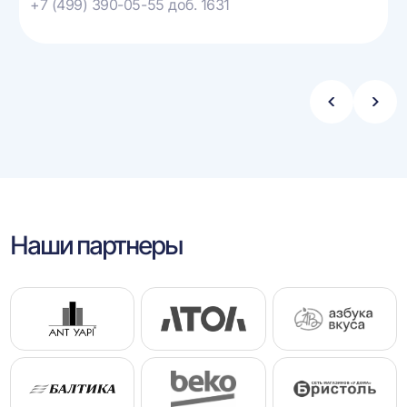
+7 (499) 390-05-55 доб. 1631
Стрелка
Стре
влево
впра
Наши партнеры