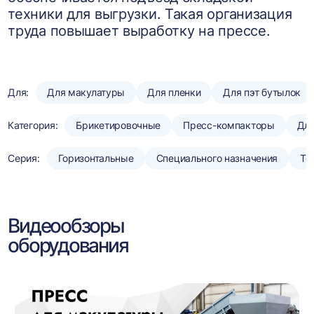
техники для выгрузки. Такая организация
труда повышает выработку на прессе.
Для:
Для макулатуры
Для пленки
Для пэт бутылок
Категория:
Брикетировочные
Пресс-компакторы
Для
Серия:
Горизонтальные
Специального назначения
То
Видеообзоры
оборудования