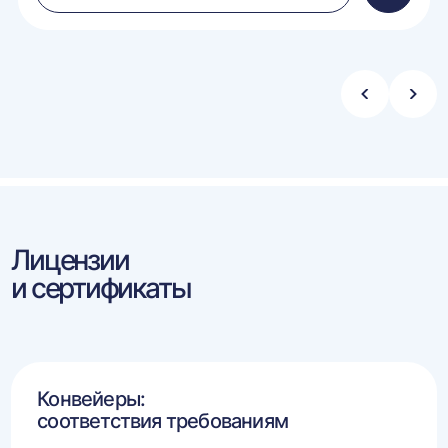
в
ину
корзину
Стрелка
Стре
влево
впра
Лицензии
и сертификаты
Конвейеры:
соответствия требованиям