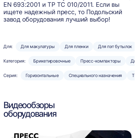
EN 693:2001 и ТР ТС 010/2011. Если вы
ищете надежный пресс, то Подольский
завод оборудования лучший выбор!
Для:
Для макулатуры
Для пленки
Для пэт бутылок
Категория:
Брикетировочные
Пресс-компакторы
Для
Серия:
Горизонтальные
Специального назначения
То
Видеообзоры
оборудования