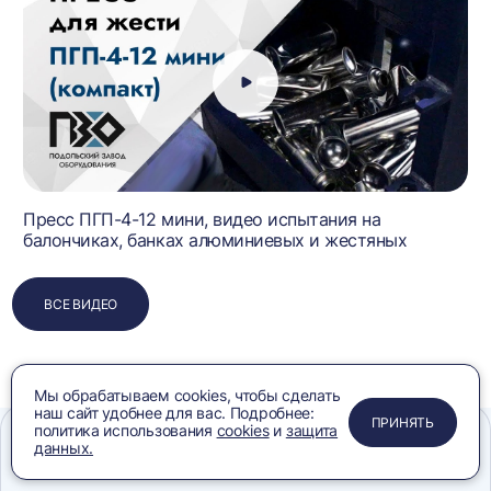
Пресс ПГП-4-12 мини, видео испытания на
балончиках, банках алюминиевых и жестяных
ВСЕ ВИДЕО
Мы обрабатываем cookies, чтобы сделать
наш сайт удобнее для вас. Подробнее:
ПРИМЕНИТЬ
ЗАКРЫТЬ
ЗАКРЫТЬ
ЗАКРЫТЬ
ПРИНЯТЬ
политика использования
cookies
и
защита
данных.
Меню
Сравнение
Избранное
Корзина
Поиск
Часто покупают