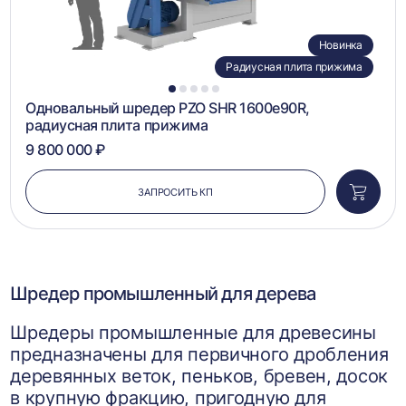
Новинка
Радиусная плита прижима
1
2
3
4
5
Одновальный шредер PZO SHR 1600e90R,
радиусная плита прижима
9 800 000 ₽
ЗАПРОСИТЬ КП
Добави
в
корзин
Шредер промышленный для дерева
Шредеры промышленные для древесины
предназначены для первичного дробления
деревянных веток, пеньков, бревен, досок
в крупную фракцию, пригодную для