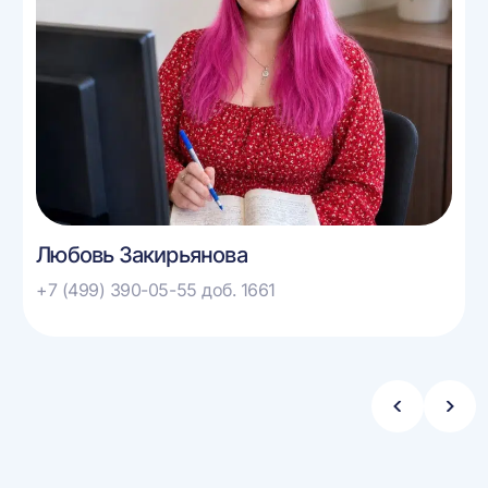
Любовь Закирьянова
+7 (499) 390-05-55 доб. 1661
Стрелка
Стре
влево
впра