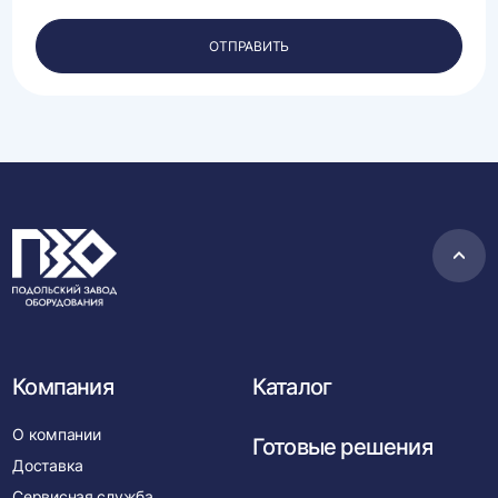
своих
персональных
ОТПРАВИТЬ
данных.
Пере
в
нача
Компания
Каталог
О компании
Готовые решения
Доставка
Сервисная служба