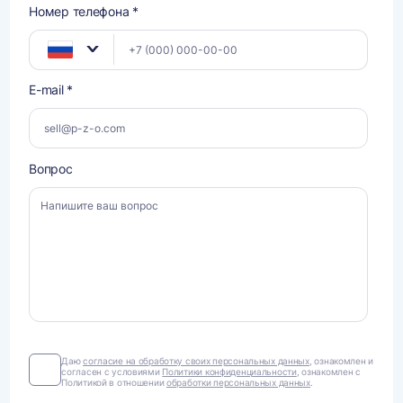
Номер телефона *
E-mail *
Вопрос
Даю
Даю
согласие на обработку своих персональных данных
, ознакомлен и
согласен с условиями
Политики конфиденциальности
, ознакомлен с
согласие
Политикой в отношении
обработки персональных данных
.
на
обработку