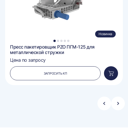
Новинка
1
2
3
4
5
Пресс пакетировщик PZO ПГМ-125 для
металлической стружки
Цена по запросу
ЗАПРОСИТЬ КП
вить
Добавит
в
ину
корзину
Стрелка
Стре
влево
впра