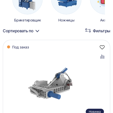
Брикетировщик
Ножницы
Акции
Сортировать по
Фильтры
Каталог
Под заказ
товаров
Добав
в
избра
Добав
в
сравн
Новинка