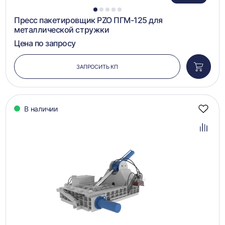
1
2
3
4
5
Пресс пакетировщик PZO ПГМ-125 для
металлической стружки
Цена по запросу
ЗАПРОСИТЬ КП
Добави
в
корзин
В наличии
Добав
в
избра
Добав
в
сравн