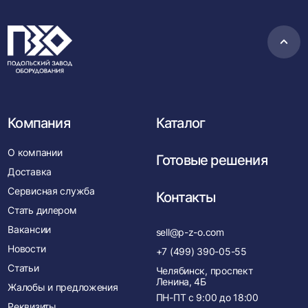
Пере
в
нача
Компания
Каталог
О компании
Готовые решения
Доставка
Сервисная служба
Контакты
Стать дилером
Вакансии
sell@p-z-o.com
Новости
+7 (499) 390-05-55
Статьи
Челябинск, проспект
Ленина, 4Б
Жалобы и предложения
ПН-ПТ с
9:00
до
18:00
Реквизиты