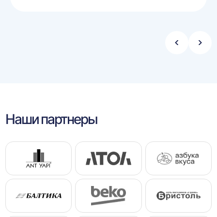
Стрелка
Стре
влево
впра
Наши партнеры