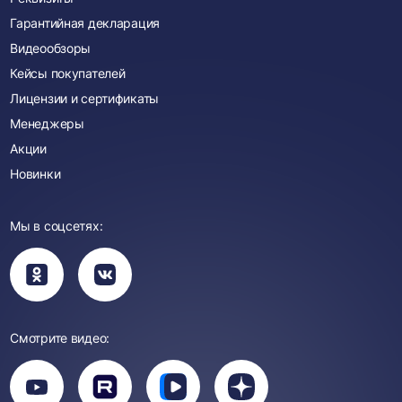
Гарантийная декларация
Видеообзоры
Кейсы покупателей
Лицензии и сертификаты
Менеджеры
Акции
Новинки
Мы в соцсетях:
Вы
Вы
перейдете
перейдете
в
в
группу
группу
Одноклассники
ВКонтакте
Смотрите видео:
Вы
перейдете
Вы
Вы
Вы
на