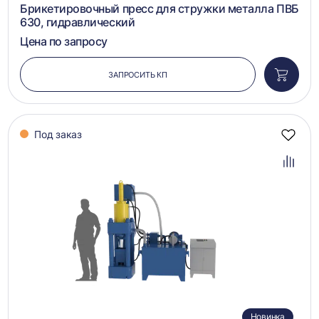
Брикетировочный пресс для стружки металла ПВБ
630, гидравлический
Цена по запросу
ЗАПРОСИТЬ КП
Добави
в
корзин
Под заказ
Добав
в
избра
Добав
в
сравн
Новинка