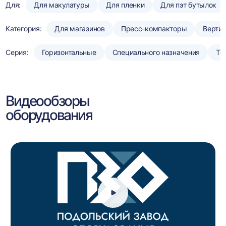
Для:
Для макулатуры
Для пленки
Для пэт бутылок
Категория:
Для магазинов
Пресс-компакторы
Верти
Серия:
Горизонтальные
Специального назначения
То
Видеообзоры
оборудования