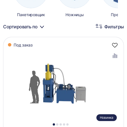
Пакетировщик
Ножницы
Прессы
Сортировать по
Фильтры
Каталог
Под заказ
товаров
Добав
в
избра
Добав
в
сравн
Новинка
1
2
3
4
5