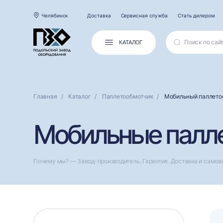
Челябинск
Доставка
Сервисная служба
Стать дилером
КАТАЛОГ
Главная
Каталог
Паллетообмотчик
Мобильный паллето
Мобильные палле
Почему мы? — Завод-производитель. Гарантия. Доставка и самов