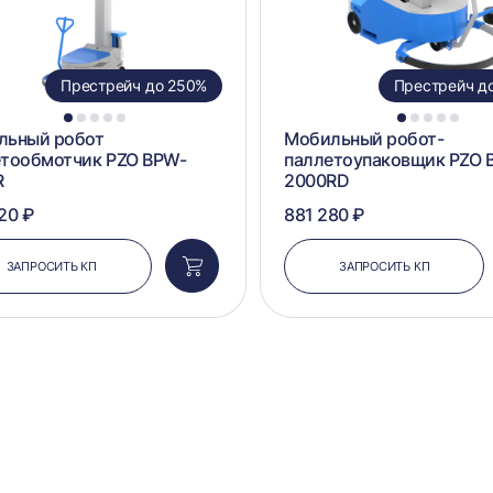
Престрейч до 250%
Престрейч д
1
2
3
4
5
1
2
3
4
5
льный робот
Мобильный робот-
етообмотчик PZO BPW-
паллетоупаковщик PZO 
R
2000RD
20 ₽
881 280 ₽
ЗАПРОСИТЬ КП
ЗАПРОСИТЬ КП
Добавить
в
корзину