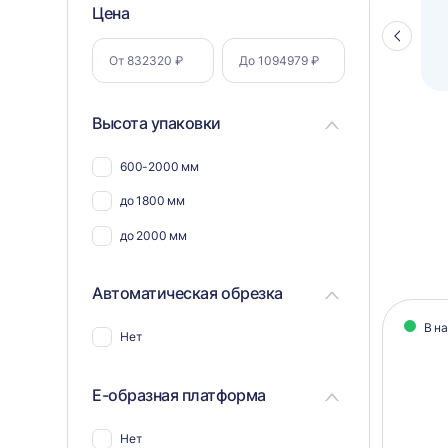
Фильтр
Цена
Полуавтоматический паллетоупаковщик
ПЗО BPW-2000
Стрелка
по
влево
параметрам
Высота упаковки
600-2000 мм
до 1800 мм
до 2000 мм
Автоматическая обрезка
Кат
В н
Нет
тов
Е-образная платформа
Нет