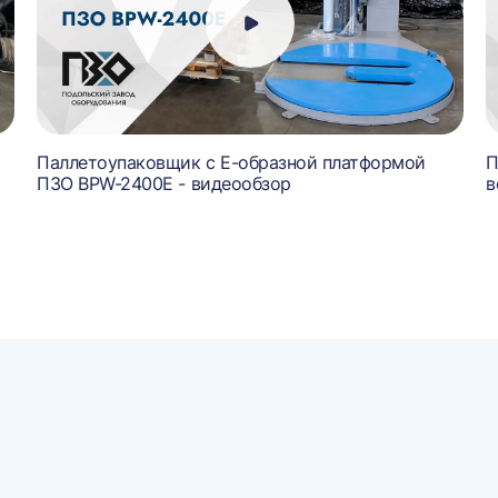
й
Паллетоупаковщик с Е-образной платформой
П
ПЗО BPW-2400E - видеообзор
в