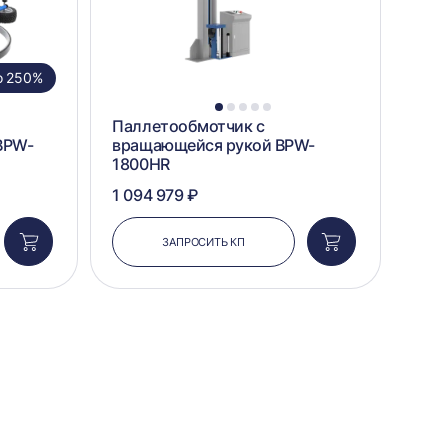
о 250%
1
2
3
4
5
Паллетообмотчик с
BPW-
вращающейся рукой BPW-
1800HR
1 094 979 ₽
ЗАПРОСИТЬ КП
Добавить
Добавить
в
в
корзину
корзину