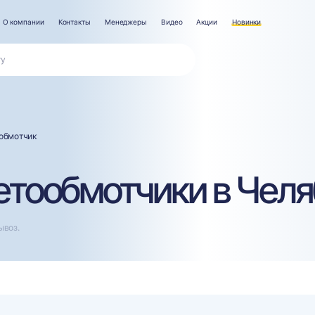
О компании
Контакты
Менеджеры
Видео
Акции
Новинки
обмотчик
тообмотчики в Челя
ывоз.