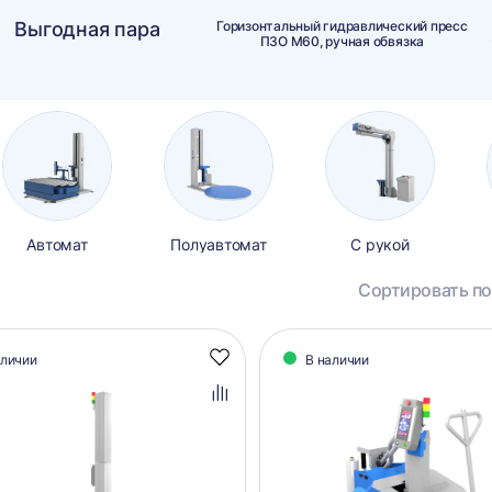
Выгодная пара
Горизонтальный гидравлический пресс
ПЗО М60, ручная обвязка
Автомат
Полуавтомат
С рукой
Сортировать по
алог
аличии
В наличии
Добавить
аров
в
избранное
Добавить
в
сравнение