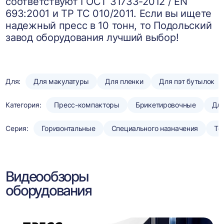
соответствуют ГОСТ 31733-2012 / EN
693:2001 и ТР ТС 010/2011. Если вы ищете
надежный пресс в 10 тонн, то Подольский
завод оборудования лучший выбор!
Для:
Для макулатуры
Для пленки
Для пэт бутылок
Категория:
Пресс-компакторы
Брикетировочные
Для
Серия:
Горизонтальные
Специального назначения
То
Видеообзоры
оборудования