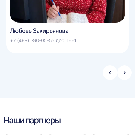
Любовь Закирьянова
+7 (499) 390-05-55 доб. 1661
Стрелка
Стре
влево
впра
Наши партнеры