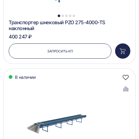
1
2
3
4
5
Транспортер шнековый PZO 275-4000-TS
наклонный
400 247 ₽
ЗАПРОСИТЬ КП
Добави
в
корзин
В наличии
Добав
в
избра
Добав
в
сравн