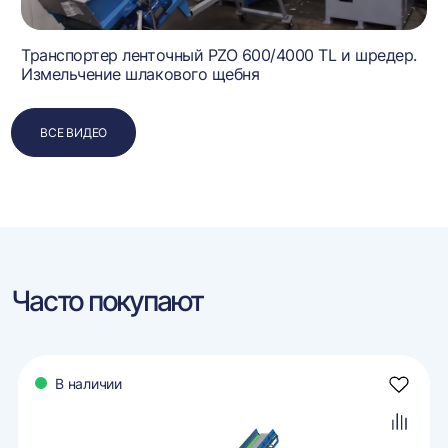
Транспортер ленточный PZO 600/4000 TL и шредер.
Измельчение шлакового щебня
ВСЕ ВИДЕО
Часто покупают
В наличии
авить
Добави
в
ранное
избран
авить
Добави
в