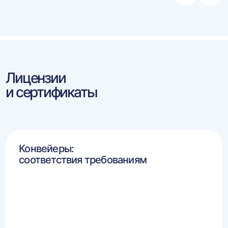
влево
впра
Лицензии
и сертификаты
Конвейеры:
соответствия требованиям