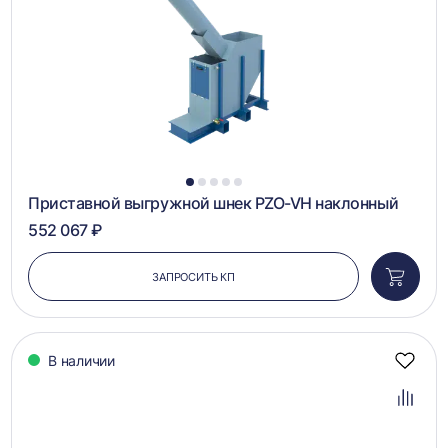
1
2
3
4
5
Приставной выгружной шнек PZO-VH наклонный
552 067 ₽
ЗАПРОСИТЬ КП
Добави
в
корзин
В наличии
Добав
в
избра
Добав
в
сравн