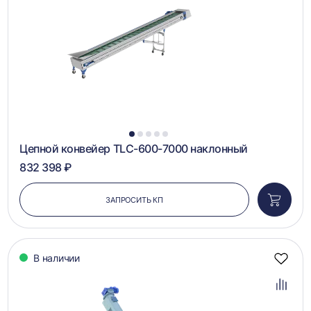
1
2
3
4
5
Цепной конвейер TLC-600-7000 наклонный
832 398 ₽
ЗАПРОСИТЬ КП
Добави
в
корзин
В наличии
Добав
в
избра
Добав
в