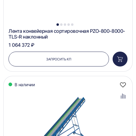
1
2
3
4
5
Лента конвейерная сортировочная PZO-800-8000-
TLS-R наклонный
1 064 372 ₽
ЗАПРОСИТЬ КП
Добави
в
корзин
В наличии
Добав
в
избра
Добав
в
сравн