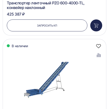
Транспортер ленточный PZO 600-4000-TL,
конвейер наклонный
425 387 ₽
ЗАПРОСИТЬ КП
Добави
в
корзин
В наличии
Добав
в
избра
Добав
в
сравн