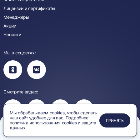
Лицензии и сертификаты
Менеджеры
Акции
Новинки
Мы в соцсетях:
Вы
Вы
перейдете
перейдете
в
в
группу
группу
Одноклассники
ВКонтакте
Смотрите видео:
Вы
перейдете
Вы
Вы
Вы
на
Мы обрабатываем cookies, чтобы сделать
перейдете
перейдете
перейдете
канал
наш сайт удобнее для вас. Подробнее:
ПРИМЕНИТЬ
ЗАКРЫТЬ
ЗАКРЫТЬ
ЗАКРЫТЬ
на
на
на
ПРИНЯТЬ
YouTube
политика использования
cookies
и
защита
канал
канал
канал
данных.
Rutube
Вк
Дзен
Политика
Защита персональных
Меню
Сравнение
Избранное
Корзина
Поиск
Видео
конфиденциальности
данных