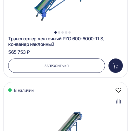
1
2
3
4
5
Транспортер ленточный PZO 600-6000-TLS,
конвейер наклонный
565 753 ₽
ЗАПРОСИТЬ КП
Добави
в
корзин
В наличии
Добав
в
избра
Добав
в
сравн