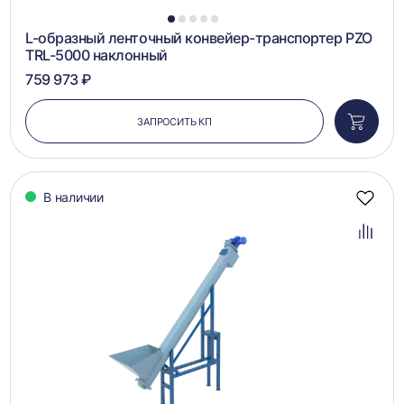
1
2
3
4
5
L-образный ленточный конвейер-транспортер PZO
TRL-5000 наклонный
759 973 ₽
ЗАПРОСИТЬ КП
Добави
в
корзин
В наличии
Добав
в
избра
Добав
в
сравн