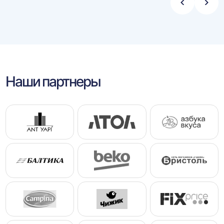
Стрелка
Стре
влево
впра
Наши партнеры