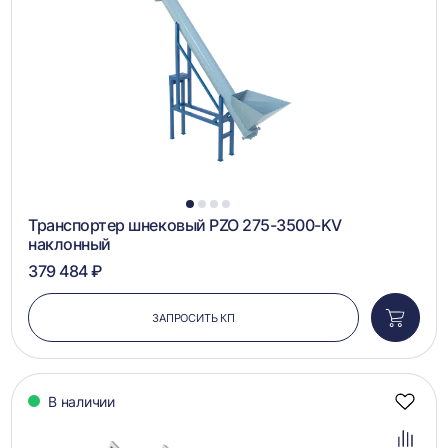
сравн
1
2
3
4
Транспортер шнековый PZO 275-3500-KV
наклонный
379 484 ₽
ЗАПРОСИТЬ КП
Добави
в
корзин
В наличии
Добав
в
избра
Добав