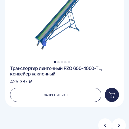
внение
сравне
1
2
3
4
5
Транспортер ленточный PZO 600-4000-TL,
конвейер наклонный
425 387 ₽
ЗАПРОСИТЬ КП
вить
Добавит
в
ину
корзину
Стрелка
Стре