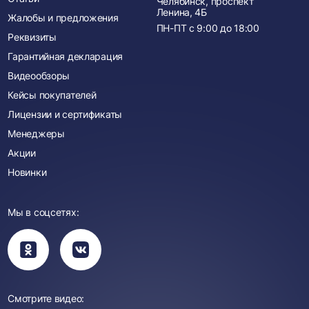
Челябинск, проспект
Ленина, 4Б
Жалобы и предложения
ПН-ПТ с
9:00
до
18:00
Реквизиты
Гарантийная декларация
Видеообзоры
Кейсы покупателей
Лицензии и сертификаты
Менеджеры
Акции
Новинки
Мы в соцсетях:
Вы
Вы
перейдете
перейдете
в
в
группу
группу
Одноклассники
ВКонтакте
Смотрите видео: