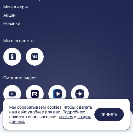
Менеджеры
Акции
Новинки
Мы в соцсетях:
Вы
Вы
перейдете
перейдете
в
в
группу
группу
Одноклассники
ВКонтакте
Смотрите видео:
Вы
перейдете
Вы
Вы
Вы
на
перейдете
перейдете
перейдете
канал
на
на
на
YouTube
Мы обрабатываем cookies, чтобы сделать
канал
канал
канал
наш сайт удобнее для вас. Подробнее:
ПРИМЕНИТЬ
ЗАКРЫТЬ
ЗАКРЫТЬ
ЗАКРЫТЬ
Rutube
Вк
Дзен
ПРИНЯТЬ
Политика
Защита персональных
политика использования
cookies
и
защита
Видео
конфиденциальности
данных
данных.
Меню
Сравнение
Избранное
Корзина
Поиск
Правила обработки
Согласие на обработку