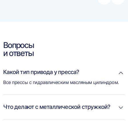
влево
впра
Вопросы
и ответы
Какой тип привода у пресса?
Все прессы с гидравлическим масляным цилиндром.
Что делают с металлической стружкой?