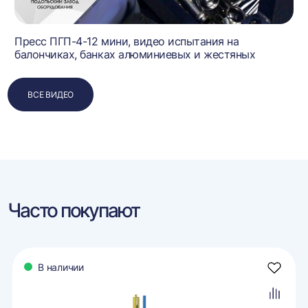
Пресс ПГП-4-12 мини, видео испытания на
балончиках, банках алюминиевых и жестяных
ВСЕ ВИДЕО
Часто покупают
В наличии
авить
Добави
в
ранное
избран
авить
Добави