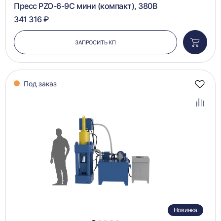
Пресс PZO-6-9С мини (компакт), 380В
341 316 ₽
ЗАПРОСИТЬ КП
Добави
в
корзин
Под заказ
Добав
в
избра
Добав
в
сравн
Новинка