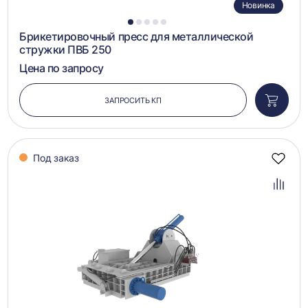
Новинка
1
2
3
4
5
Брикетировочный пресс для металлической
стружки ПВБ 250
Цена по запросу
ЗАПРОСИТЬ КП
Добави
в
корзин
Под заказ
Добав
в
избра
Добав
в
сравн