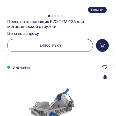
Новинка
1
2
3
4
5
Пресс пакетировщик PZO ПГМ-125 для
металлической стружки
Цена по запросу
ЗАПРОСИТЬ КП
Добави
в
корзин
В наличии
Добав
в
избра
Добав
в
сравн