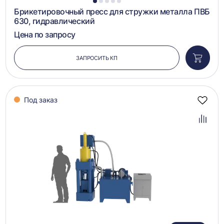
1
2
3
4
5
Брикетировочный пресс для стружки металла ПВБ
630, гидравлический
Цена по запросу
ЗАПРОСИТЬ КП
Добави
в
корзин
Под заказ
Добав
в
избра
Добав
в
сравн