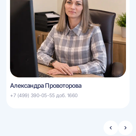
Александра Провоторова
+7 (499) 390-05-55 доб. 1660
Стрелка
Стре
влево
впра