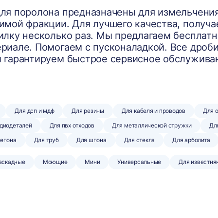
ля поролона предназначены для измельчения
имой фракции. Для лучшего качества, получ
илку несколько раз. Мы предлагаем бесплатн
риале. Помогаем с пусконаладкой. Все дроби
 гарантируем быстрое сервисное обслужива
Для дсп и мдф
Для резины
Для кабеля и проводов
Для 
адиодеталей
Для пвх отходов
Для металлической стружки
Дл
тепона
Для труб
Для шпона
Для стекла
Для арболита
аскадные
Моющие
Мини
Универсальные
Для известня