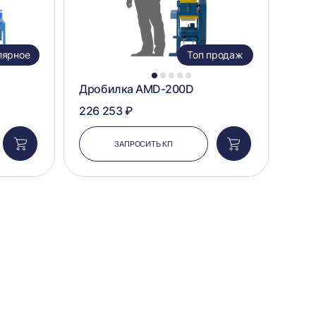
лярное
Топ продаж
1
2
3
4
5
Дробилка AMD-200D
226 253 ₽
ЗАПРОСИТЬ КП
Добавить
Добавить
в
в
корзину
корзину