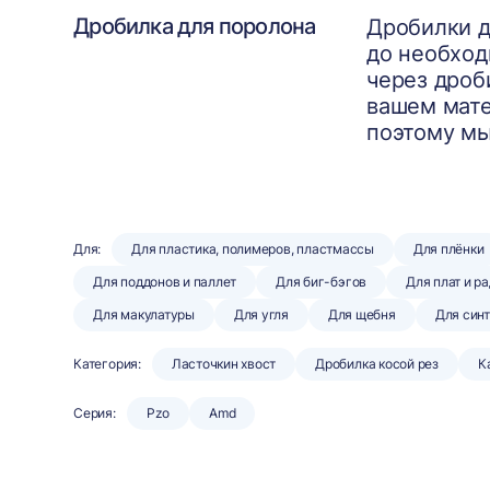
Дробилка для поролона
Дробилки д
до необход
через дроб
вашем мате
поэтому мы
Для:
Для пластика, полимеров, пластмассы
Для плёнки
Для поддонов и паллет
Для биг-бэгов
Для плат и р
Для макулатуры
Для угля
Для щебня
Для син
Категория:
Ласточкин хвост
Дробилка косой рез
К
Серия:
Pzo
Amd