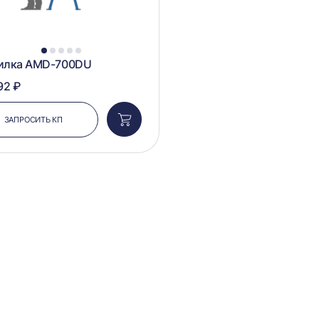
1
2
3
4
5
илка AMD-700DU
92 ₽
ЗАПРОСИТЬ КП
Добавить
в
корзину