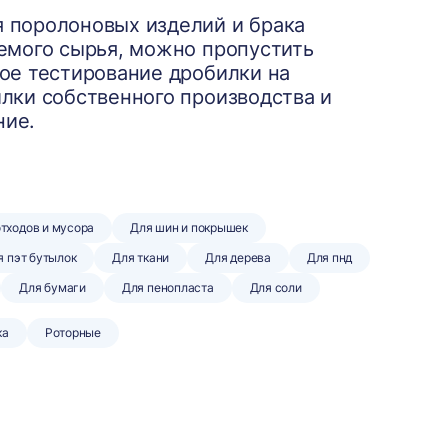
 поролоновых изделий и брака
аемого сырья, можно пропустить
ое тестирование дробилки на
лки собственного производства и
ние.
отходов и мусора
Для шин и покрышек
я пэт бутылок
Для ткани
Для дерева
Для пнд
Для бумаги
Для пенопласта
Для соли
ка
Роторные