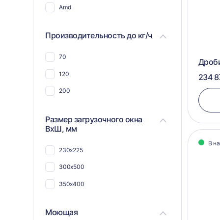
Для синтепона
Amd
Для угля
Производительность до кг/ч
Для арболита
Для плат и радиодеталей
70
Дроб
Для шпона
120
234 8
Для поддонов и паллет
200
Для труб
Размер загрузочного окна
ВхШ, мм
В н
230x225
300x500
350x400
Моющая